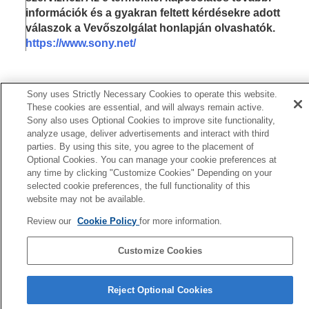
Figyelmeztető üzenetek
információk és a gyakran feltett kérdésekre adott
válaszok a Vevőszolgálat honlapján olvashatók.
https://www.sony.net/
Sony uses Strictly Necessary Cookies to operate this website.
Kapcsolódó témák
These cookies are essential, and will always remain active.
Sony also uses Optional Cookies to improve site functionality,
Beállít. visszaállítása
analyze usage, deliver advertisements and interact with third
parties. By using this site, you agree to the placement of
Előző
Optional Cookies. You can manage your cookie preferences at
icenc
any time by clicking "Customize Cookies" Depending on your
selected cookie preferences, the full functionality of this
Következő
website may not be available.
Figyelmeztető üzenet
TP1001384820
Review our
Cookie Policy
for more information.
Customize Cookies
Nyelv választása oldal
Reject Optional Cookies
5-054-924-75(3)