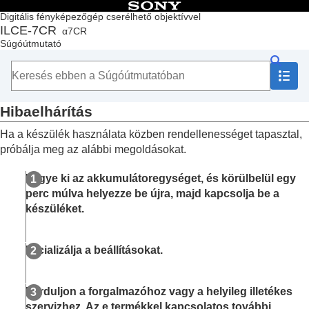
Tartalomjegyzék
Digitális fényképezőgép cserélhető objektívvel
ILCE-7CR
α7CR
Lap teteje
Súgóútmutató
A „Súgóútmutató” használata
A fényképezőgép használatával kapcsolatos megjegyzések
A fényképezőgép és a mellékelt tartozékok ellenőrzése
Az alkatrészek nevei
Hibaelhárítás
Alapvető műveletek
A fényképezőgép előkészítése / alapvető fényképezési
Ha a készülék használata közben rendellenességet tapasztal,
műveletek
próbálja meg az alábbi megoldásokat.
Funkciók keresése a MENU-ben
A fényképezési funkciók használata
Vegye ki az akkumulátoregységet, és körülbelül egy
A fényképezőgép testreszabása
perc múlva helyezze be újra, majd kapcsolja be a
Megtekintés
készüléket.
A fényképezőgép-beállítások módosítása
Okostelefonnal elérhető funkciók
Számítógép használata
Inicializálja a beállításokat.
A felhőszolgáltatás használata
Függelék
Ha problémába ütközik
Forduljon a forgalmazóhoz vagy a helyileg illetékes
Hibaelhárítás
szervizhez. Az e termékkel kapcsolatos további