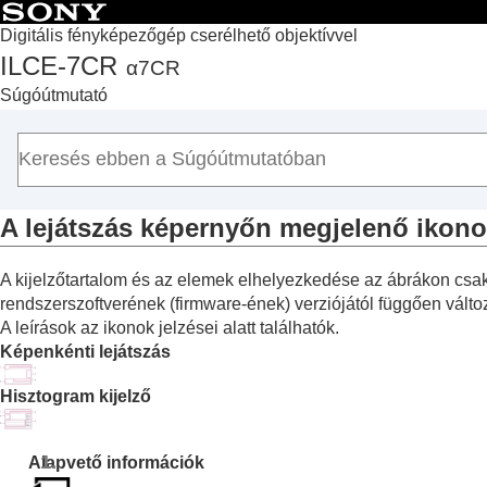
Digitális fényképezőgép cserélhető objektívvel
ILCE-7CR
α7CR
Lap teteje
Súgóútmutató
A „Súgóútmutató” használata
A fényképezőgép használatával kapcsolatos megjegyzé
A fényképezőgép és a mellékelt tartozékok ellenőrzése
Az alkatrészek nevei
A lejátszás képernyőn megjelenő ikonok
Alapvető műveletek
A fényképezőgép előkészítése / alapvető fényképezési 
A kijelzőtartalom és az elemek elhelyezkedése az ábrákon csak t
Funkciók keresése a MENU-ben
rendszerszoftverének (firmware-ének) verziójától függően válto
A fényképezési funkciók használata
A leírások az ikonok jelzései alatt találhatók.
A fényképezőgép testreszabása
Képenkénti lejátszás
Megtekintés
Hisztogram kijelző
A fényképezőgép-beállítások módosítása
Okostelefonnal elérhető funkciók
Számítógép használata
Alapvető információk