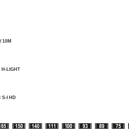
 / 10M
D H-LIGHT
 S-I HD