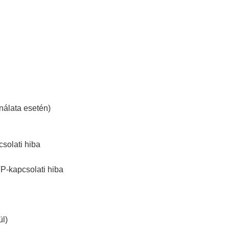
álata esetén)
solati hiba
P-kapcsolati hiba
ül)