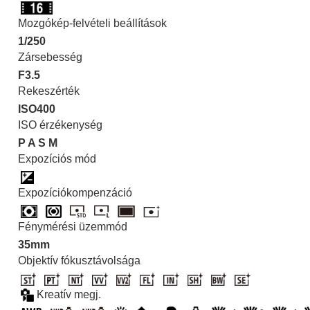
Mozgókép-felvételi beállítások
1/250
Zársebesség
F3.5
Rekeszérték
ISO400
ISO érzékenység
P
A
S
M
Expozíciós mód
Expozíciókompenzáció
Fénymérési üzemmód
35mm
Objektív fókusztávolsága
Kreatív megj.