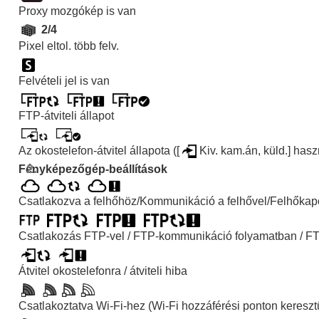
Ha problémába ütközik
Proxy mozgókép is van
2/4
Pixel eltol. több felv.
Felvételi jel is van
FTP-átviteli állapot
Az okostelefon-átvitel állapota (
[
Kiv. kam.án, küld.]
haszn
Fényképezőgép-beállítások
Csatlakozva a felhőhöz/Kommunikáció a felhővel/Felhőkapc
Csatlakozás FTP-vel / FTP-kommunikáció folyamatban / FT
Átvitel okostelefonra / átviteli hiba
Csatlakoztatva Wi-Fi-hez (Wi-Fi hozzáférési ponton kereszt