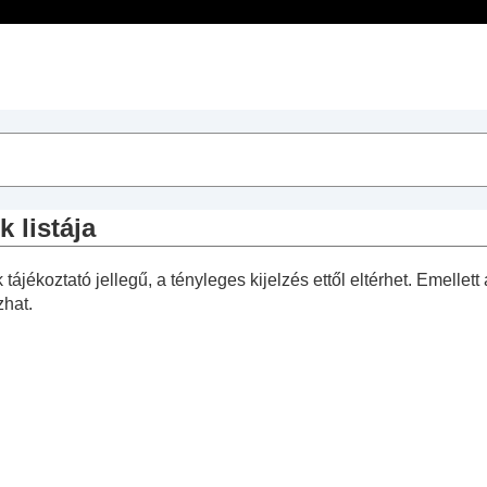
Tartalomjegyzék
sek
 listája
műveletek
ájékoztató jellegű, a tényleges kijelzés ettől eltérhet. Emellet
zhat.