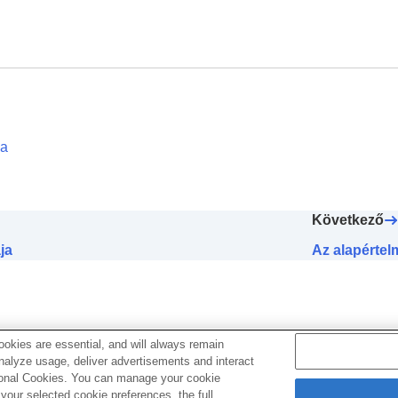
ja
Következő
ja
Az alapértelm
okies are essential, and will always remain
analyze usage, deliver advertisements and interact
ptional Cookies. You can manage your cookie
our selected cookie preferences, the full