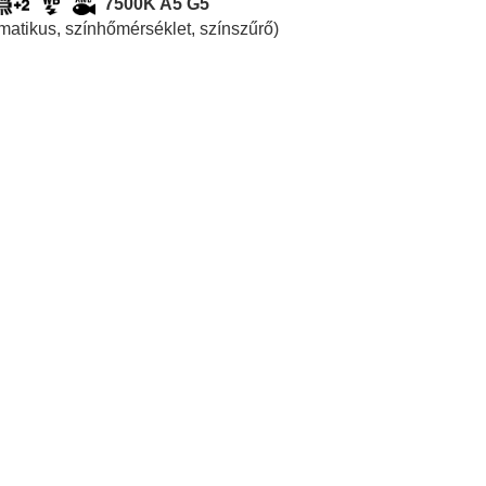
7500K A5 G5
tomatikus, színhőmérséklet, színszűrő)