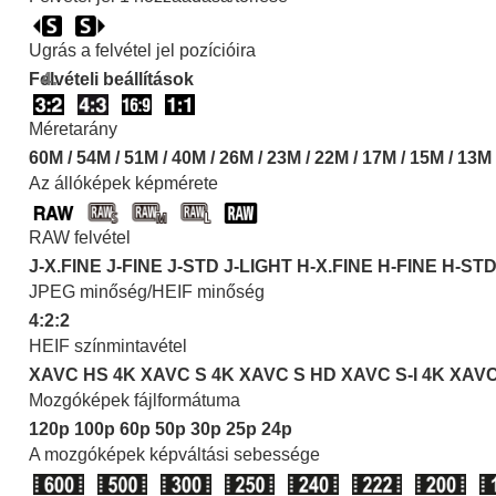
Ugrás a felvétel jel pozícióira
Felvételi beállítások
Méretarány
60M / 54M / 51M / 40M / 26M / 23M / 22M / 17M / 15M / 13M
Az állóképek képmérete
RAW felvétel
J-X.FINE J-FINE J-STD J-LIGHT H-X.FINE H-FINE H-ST
JPEG minőség
/
HEIF minőség
4:2:2
HEIF színmintavétel
XAVC HS 4K
XAVC S 4K
XAVC S HD
XAVC S-I 4K
XAVC
Mozgóképek fájlformátuma
120p 100p 60p 50p 30p 25p 24p
A mozgóképek képváltási sebessége