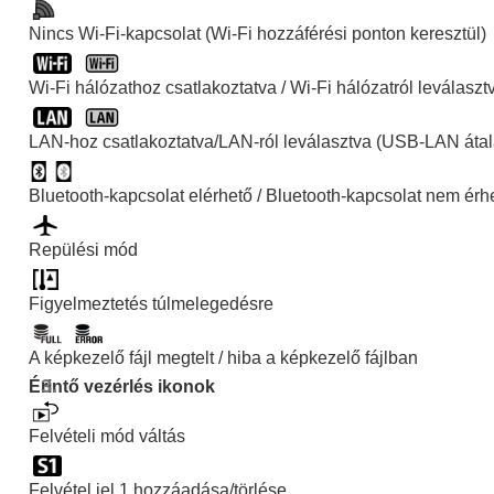
Nincs Wi-Fi-kapcsolat (Wi-Fi hozzáférési ponton keresztül)
Wi-Fi hálózathoz csatlakoztatva / Wi-Fi hálózatról leválasztv
LAN-hoz csatlakoztatva/LAN-ról leválasztva (USB-LAN átal
Bluetooth-kapcsolat elérhető / Bluetooth-kapcsolat nem érhe
Repülési mód
Figyelmeztetés túlmelegedésre
A képkezelő fájl megtelt / hiba a képkezelő fájlban
Érintő vezérlés ikonok
Felvételi mód váltás
Felvétel jel 1 hozzáadása/törlése