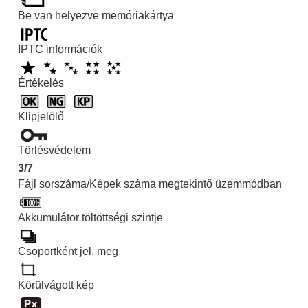
A felhőszolgáltatás használata
Be van helyezve memóriakártya
Függelék
A több illesztőfelületű vakusínnel kompatib
IPTC információk
Felszerelési adapter
Többakkumulátoros adapter szett
Értékelés
Az akkumulátor-üzemidő és a megtekinth
Rögzíthető képek száma
Klipjelölő
Mozgókép-felvételi idők
Törlésvédelem
A képernyőn megjelenő ikonok listája
3/7
Fényképezéskor a képernyőn megjelení
Fájl sorszáma/Képek száma megtekintő üzemmódban
Mozgóképfelvételkor a képernyőn megje
A lejátszás képernyőn megjelenő ik
Akkumulátor töltöttségi szintje
Az alapértelmezett beállítási értékek jegy
Műszaki adatok
Csoportként jel. meg
Védjegyek
Licenc
Körülvágott kép