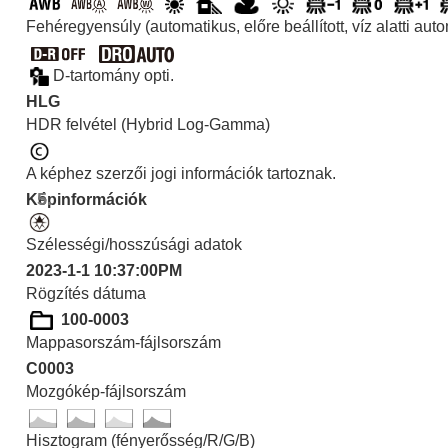
Fehéregyensúly (automatikus, előre beállított, víz alatti au
D-tartomány opti.
HLG
HDR felvétel (Hybrid Log-Gamma)
A képhez szerzői jogi információk tartoznak.
Képinformációk
Szélességi/hosszúsági adatok
2023-1-1 10:37:00PM
Rögzítés dátuma
100-0003
Mappasorszám-fájlsorszám
C0003
Mozgókép-fájlsorszám
Hisztogram (fényerősség/R/G/B)