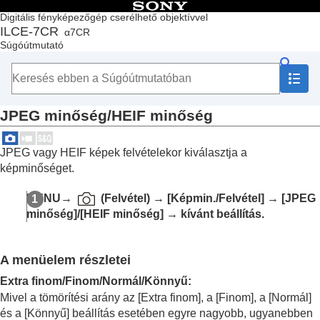
Tartalomjegyzék
Digitális fényképezőgép cserélhető objektívvel
ILCE-7CR
α7CR
Lap teteje
Súgóútmutató
A „Súgóútmutató” használata
A fényképezőgép használatával kapcsolatos megjegyzések
A fényképezőgép és a mellékelt tartozékok ellenőrzése
Az alkatrészek nevei
JPEG minőség
/
HEIF minőség
Alapvető műveletek
A fényképezőgép előkészítése / alapvető fényképezési
műveletek
JPEG vagy HEIF képek felvételekor kiválasztja a
Funkciók keresése a MENU-ben
képminőséget.
A fényképezési funkciók használata
A fejezet tartalma
MENU
→
(
Felvétel
) →
[Képmin./Felvétel]
→
[JPEG
Felvételi mód választása
minőség]
/
[HEIF minőség]
→ kívánt beállítás.
Kényelmes funkciók szelfivideók és vlogok
készítéséhez
Fókuszálás
A menüelem részletei
Témafelismerő AF
A fókuszállítási funkciók használata
Extra finom
/
Finom
/
Normál
/
Könnyű
:
Az expozíciós/fénymérési üzemmódok beállítása
Mivel a tömörítési arány az
[Extra finom]
, a
[Finom]
, a
[Normál]
Az ISO-érzékenység kiválasztása
és a
[Könnyű]
beállítás esetében egyre nagyobb, ugyanebben