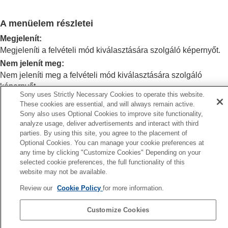
Fehéregyensúly
Log felvétel beállítások
A menüelem részletei
Effektusok adása a képekhez
Fényképezés képtovábbítási módokkal
Megjelenít
:
(folyamatos felvétel/önkioldó)
Megjeleníti a felvételi mód kiválasztására szolgáló képernyőt.
Önkioldó
(mozgókép)
Nem jelenít meg
:
Időköz felv. funk.
Nem jeleníti meg a felvételi mód kiválasztására szolgáló
Fényképezés nagy felbontással
képernyőt.
A képminőség és a felvételi formátum beállítása
Sony uses Strictly Necessary Cookies to operate this website.
Az érintéses funkciók használata
These cookies are essential, and will always remain active.
A zár beállításai
Sony also uses Optional Cookies to improve site functionality,
Kapcsolódó témák
A zoom használata
analyze usage, deliver advertisements and interact with third
A vaku használata
parties. By using this site, you agree to the placement of
Állókép/Mozgókép/S&Q tárcsa és üzemmódtárcsa
Az elmosódás csökkentése
Optional Cookies. You can manage your cookie preferences at
Objektívkompenz.
(állókép/mozgókép)
any time by clicking "Customize Cookies" Depending on your
Előző
selected cookie preferences, the full functionality of this
Zajcsökkentés
gy ISO zajcs.
website may not be available.
A képernyő kijelzésének beállítása felvétel
Következő
közben
Review our
Cookie Policy
for more information.
Auto visszanéz. (állók
Felv. mód kivál. kép.
Auto visszanéz.
(állókép)
TP1001423308
Customize Cookies
Hátralévő felv. kij.
(állókép)
Rácsvonal megjel.
(állókép/mozgókép)
Nyelv választása oldal