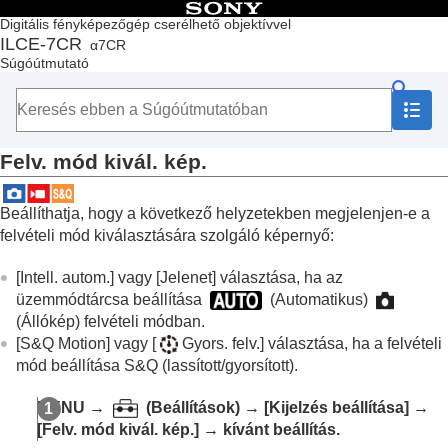
Tartalomjegyzék
Digitális fényképezőgép cserélhető objektívvel
ILCE-7CR
α7CR
Lap teteje
Súgóútmutató
A „Súgóútmutató” használata
A fényképezőgép használatával kapcsolatos megjegyzések
A fényképezőgép és a mellékelt tartozékok ellenőrzése
Az alkatrészek nevei
Felv. mód kivál. kép.
Alapvető műveletek
A fényképezőgép előkészítése / alapvető fényképezési
műveletek
Beállíthatja, hogy a következő helyzetekben megjelenjen-e a
Funkciók keresése a MENU-ben
felvételi mód kiválasztására szolgáló képernyő:
A fényképezési funkciók használata
A fejezet tartalma
[Intell. autom.]
vagy
[Jelenet]
választása, ha az
Felvételi mód választása
üzemmódtárcsa beállítása
(Automatikus)
Kényelmes funkciók szelfivideók és vlogok
(Állókép) felvételi módban.
készítéséhez
[S&Q Motion]
vagy
[
Gyors. felv.]
választása, ha a felvételi
Fókuszálás
mód beállítása S&Q (lassított/gyorsított).
Témafelismerő AF
A fókuszállítási funkciók használata
MENU
→
(
Beállítások
) →
[Kijelzés beállítása]
→
Az expozíciós/fénymérési üzemmódok beállítása
[Felv. mód kivál. kép.]
→ kívánt beállítás.
Az ISO-érzékenység kiválasztása