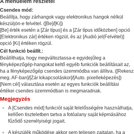
A menüelem részletei
Fehéregyensúly
Log felvétel beállítások
Csendes mód
:
Effektusok adása a képekhez
Beállítja, hogy zárhangok vagy elektronikus hangok nélkül
Fényképezés képtovábbítási módokkal
készüljön-e felvétel. (
[Be]
/
[Ki]
)
(folyamatos felvétel/önkioldó)
[Be]
érték esetén a
[Zár típus]
és a
[Zár típus időközben]
opció
Önkioldó
(mozgókép)
[Elektronikus zár]
értéken rögzül, és az
[Audió jel(Felvétel)]
Időköz felv. funk.
opció
[Ki]
értéken rögzül.
Fényképezés nagy felbontással
Cél funkció beállít.
:
A képminőség és a felvételi formátum beállítása
Beállíthatja, hogy megváltoztassa-e egyidejűleg a
Az érintéses funkciók használata
A zár beállításai
fényképezőgép-hangokat keltő egyéb funkciók beállításait az,
Csendes m. beáll.
(állókép/mozgókép)
ha a fényképezőgép csendes üzemmódba van állítva. (
[Rekesz
Zár típus
meg. AF-ban]
/
[Zár kikapcsoláskor]
/
[Auto. pixelleképezés]
)
Kiold lencse n.
(állókép/mozgókép)
[Nem cél]
választása esetén az egyes funkciók beállítási
Kiold m.kártya nélkül
értékei csendes üzemmódban is megmaradnak.
Villódzásment. beál.
Megjegyzés
A
[Villódz. ment. felv.]
és a
[Változó zár]
A
[Csendes mód]
funkciót saját felelősségére használhatja,
funkció közötti különbségek
kellően tiszteletben tartva a fotóalany saját képmásához
A zoom használata
fűződő személyiségi jogait.
A vaku használata
Az elmosódás csökkentése
A készülék működése akkor sem teljesen zajtalan, ha a