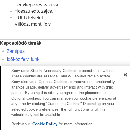
Fényképezés vakuval
Hosszú exp. zajcs.
BULB felvétel
Villódz. ment. felv.
Kapcsolódó témák
Zár típus
Időköz felv. funk.
Rekesz meg. AF-ban
Sony uses Strictly Necessary Cookies to operate this website.
Porlerakódás csökk.
These cookies are essential, and will always remain active.
Sony also uses Optional Cookies to improve site functionality,
Auto. pixelleképezés
analyze usage, deliver advertisements and interact with third
parties. By using this site, you agree to the placement of
Optional Cookies. You can manage your cookie preferences at
Előző
any time by clicking "Customize Cookies" Depending on your
 expozíció beállítása érintő vezérléssel (Érintő AE)
selected cookie preferences, the full functionality of this
Következő
website may not be available.
Zár tí
Review our
Cookie Policy
for more information.
TP1001412402