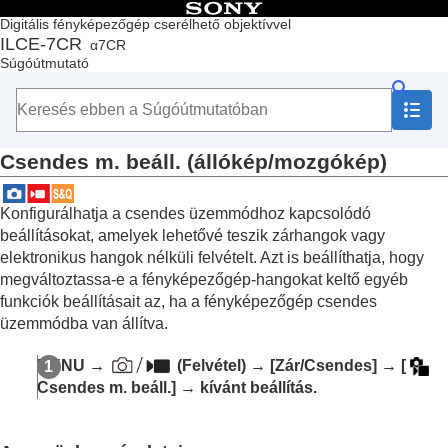
Tartalomjegyzék
Digitális fényképezőgép cserélhető objektívvel
ILCE-7CR
α7CR
Lap teteje
Súgóútmutató
A „Súgóútmutató” használata
A fényképezőgép használatával kapcsolatos megjegyzések
A fényképezőgép és a mellékelt tartozékok ellenőrzése
Az alkatrészek nevei
Csendes m. beáll.
(állókép/mozgókép)
Alapvető műveletek
A fényképezőgép előkészítése / alapvető fényképezési
műveletek
Konfigurálhatja a csendes üzemmódhoz kapcsolódó
Funkciók keresése a MENU-ben
beállításokat, amelyek lehetővé teszik zárhangok vagy
A fényképezési funkciók használata
elektronikus hangok nélküli felvételt. Azt is beállíthatja, hogy
A fejezet tartalma
megváltoztassa-e a fényképezőgép-hangokat keltő egyéb
Felvételi mód választása
funkciók beállításait az, ha a fényképezőgép csendes
Kényelmes funkciók szelfivideók és vlogok
üzemmódba van állítva.
készítéséhez
Fókuszálás
MENU
→
(
Felvétel
) →
[Zár/Csendes]
→
[
Témafelismerő AF
Csendes m. beáll.]
→ kívánt beállítás.
A fókuszállítási funkciók használata
Az expozíciós/fénymérési üzemmódok beállítása
Az ISO-érzékenység kiválasztása