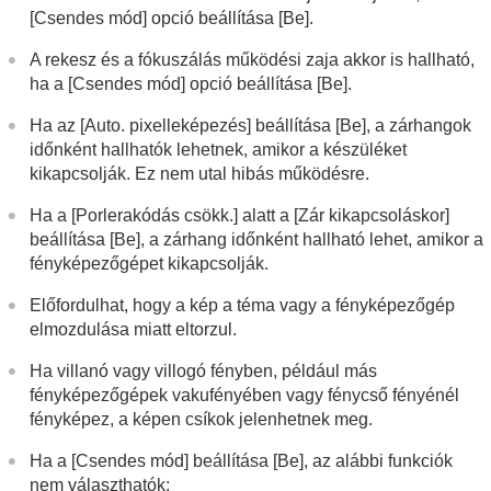
Objektívkompenz.
(állókép/mozgókép)
[Csendes mód]
opció beállítása
[Be]
.
Zajcsökkentés
A képernyő kijelzésének beállítása felvétel
A rekesz és a fókuszálás működési zaja akkor is hallható,
közben
ha a
[Csendes mód]
opció beállítása
[Be]
.
Mozgóképek hangjának felvétele
Állóképek létrehozása mozgóképfelvétel közben
Ha az
[Auto. pixelleképezés]
beállítása
[Be]
, a zárhangok
TC/UB beállítások
időnként hallhatók lehetnek, amikor a készüléket
Kép és hang élő közvetítése
kikapcsolják. Ez nem utal hibás működésre.
A fényképezőgép testreszabása
Ha a
[Porlerakódás csökk.]
alatt a
[Zár kikapcsoláskor]
Megtekintés
A fényképezőgép-beállítások módosítása
beállítása
[Be]
, a zárhang időnként hallható lehet, amikor a
Okostelefonnal elérhető funkciók
fényképezőgépet kikapcsolják.
Számítógép használata
Előfordulhat, hogy a kép a téma vagy a fényképezőgép
A felhőszolgáltatás használata
elmozdulása miatt eltorzul.
Függelék
Ha problémába ütközik
Ha villanó vagy villogó fényben, például más
fényképezőgépek vakufényében vagy fénycső fényénél
fényképez, a képen csíkok jelenhetnek meg.
Ha a
[Csendes mód]
beállítása
[Be]
, az alábbi funkciók
nem választhatók: