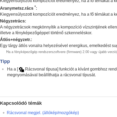
Kiegyensúlyozott kompozíciót eredményez, ha a fő témákat a k
A fókuszállítási funkciók használata
*
Az expozíciós/fénymérési üzemmódok beá
Aranymetsz.rács
:
Kiegyensúlyozott kompozíciót eredményez, ha a fő témákat a ké
Az ISO-érzékenység kiválasztása
Négyzetrács
:
Fehéregyensúly
A négyzetrácsok megkönnyítik a kompozíció vízszintjének ellenő
Log felvétel beállítások
illetve a fényképezőgéppel történő szkenneléskor.
Effektusok adása a képekhez
Átlós+négyzetr.
:
Fényképezés képtovábbítási módokkal (fol
Egy tárgy átlós vonalra helyezésével energikus, emelkedést suga
Önkioldó
(mozgókép)
*
Ha a fényképezőgép rendszerszoftvere (firmware) 2.00 vagy újabb verzió
Időköz felv. funk.
Tipp
Fényképezés nagy felbontással
Ha a
[
Rácsvonal típusa]
funkciót a kívánt gombhoz rend
A képminőség és a felvételi formátum beál
megnyomásával beállíthatja a rácsvonal típusát.
Az érintéses funkciók használata
A zár beállításai
A zoom használata
A vaku használata
Kapcsolódó témák
Az elmosódás csökkentése
Rácsvonal megjel.
(állókép/mozgókép)
Objektívkompenz.
(állókép/mozgókép)