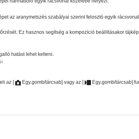
épet harmadoló egyik rácsvonal közelébe helyezi.
llítása
pet az aranymetszés szabályai szerint felosztó egyik rácsvonal
rzését. Ez hasznos segítség a kompozíció beállításakor tájképe
yamatos felvétel/önkioldó)
lló hatást lehet kelteni.
jú
eli az
[
Egy.gomb/tárcsab]
vagy az
[
Egy.gomb/tárcsab]
fu
lítása