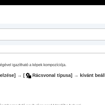
Tartalomjegyzék
sek
műveletek
tségével igazítható a képek kompozíciója.
jelzése]
→
[
Rácsvonal típusa]
→ kívánt beáll
k készítéséhez