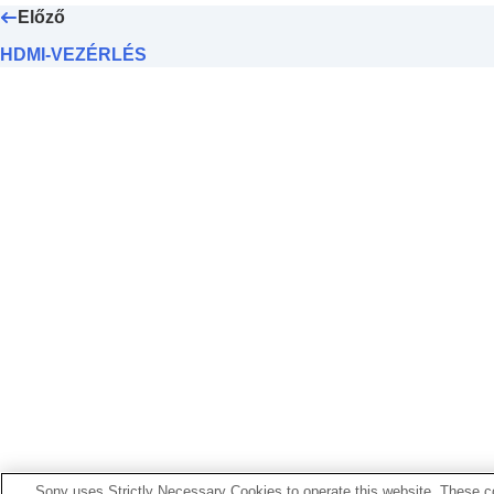
Hálózati beállítások
Előző
Kereső-/képernyő-beállítások
HDMI-VEZÉRLÉS
Tápellátási beállítások
USB-beállítások
Külső kimeneti beállítások
Általános beállítások
Nyelv
Zóna/Dát./Idő beál.
NTSC/PAL választó
Audió jel(Felvétel)
Audió jel(Eleje/Vég)
Felvételjelző mód
Porlerakódás csökk.
Auto. pixelleképezés
Pixelleképezés
Verzió
Sorozatszám megj.
Sony uses Strictly Necessary Cookies to operate this website. These co