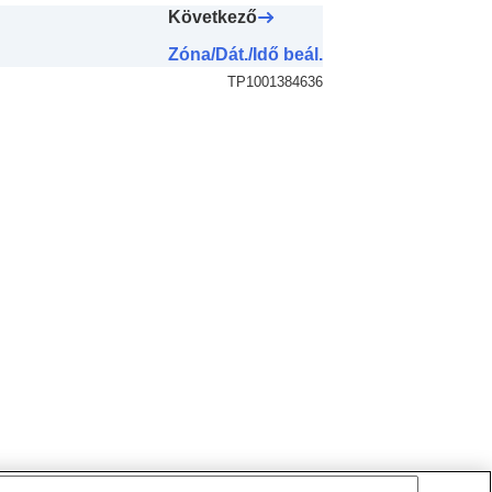
Következő
Zóna/Dát./Idő beál.
TP1001384636