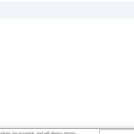
okies are essential, and will always remain