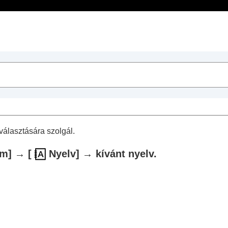
Tartalomjegyzék
sek
műveletek
választására szolgál.
um]
→
[
Nyelv]
→ kívánt nyelv.