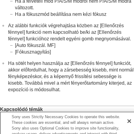
Ha a felvételi mód P/A/S/M módról nem P/A/S/M módra
Rácsvonal típusa
(állókép/mozgókép)
változott.
Élő nézet kijelz. beál.
Ha a fókuszmód beállítása nem kézi fókusz
Blendenyílás Előnéz.
Felvétel Előnézete
Az alábbi funkciók végrehajtása közben az
[Ellenőrzés
Ellenőrzés fénnyel
fénnyel]
funkció nem kapcsolható be/ki az
[Ellenőrzés
Hangs. meg. FELV
fénnyel]
funkcióhoz rendelt egyéni gomb megnyomásával.
Jelölő megjelen.
(állókép)
[Auto fókuszál. MF]
Jelölő megjelen.
(mozgókép)
[Fókusznagyítás]
Gamma kijelz. segéd
Gamma kij. seg. típ.
Ha sötét helyen használja az
[Ellenőrzés fénnyel]
funkciót,
akkor előfordulhat, hogy a zársebesség kisebb, mint normál
Mozgóképek hangjának felvétele
fényképezéskor, és a képernyő frissítési sebessége is
Állóképek létrehozása mozgóképfelvétel közben
kisebb. Továbbá mivel a mért fényerőtartomány kiterjed, az
TC/UB beállítások
expozíció is módosulhat.
Kép és hang élő közvetítése
A fényképezőgép testreszabása
Megtekintés
Kapcsolódó témák
A fényképezőgép-beállítások módosítása
Sony uses Strictly Necessary Cookies to operate this website.
Gyakran használt funkciók hozzárendelése gombokhoz és
Okostelefonnal elérhető funkciók
These cookies are essential, and will always remain active.
Számítógép használata
tárcsákhoz (
Egy.gomb/tárcsab
)
Sony also uses Optional Cookies to improve site functionality,
A felhőszolgáltatás használata
Élő nézet kijelz. beál.
analyze usage, deliver advertisements and interact with third