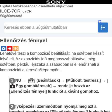
Tartalomjegyzék
Digitális fényképezőgép cserélhető objektívvel
ILCE-7CR
α7CR
Lap teteje
Súgóútmutató
A „Súgóútmutató” használata
A fényképezőgép használatával kapcsolatos megjegyzések
A fényképezőgép és a mellékelt tartozékok ellenőrzése
Az alkatrészek nevei
Ellenőrzés fénnyel
Alapvető műveletek
A fényképezőgép előkészítése / alapvető fényképezési
műveletek
Lehetővé teszi a kompozíció beállítását, ha sötétben készít
Funkciók keresése a MENU-ben
felvételt. Az expozíciós idő meghosszabbításával még
A fényképezési funkciók használata
sötétben, például éjszaka a szabadban is ellenőrizheti a
A fejezet tartalma
kompozíciót a keresőn/képernyőn.
Felvételi mód választása
Kényelmes funkciók szelfivideók és vlogok
MENU
→
(
Beállítások
) →
[Működt. testresz.]
→
[
készítéséhez
Egy.gomb/tárcsab]
→ rendelje hozzá az
Fókuszálás
[Ellenőrzés fénnyel]
funkciót a kívánt gombhoz.
Témafelismerő AF
A fókuszállítási funkciók használata
Az expozíciós/fénymérési üzemmódok beállítása
Fényképezési üzemmódban nyomja meg azt a
Az ISO-érzékenység kiválasztása
gombot, amelyhez az
[Ellenőrzés fénnyel]
funkció lett