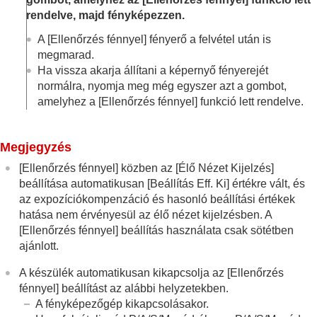
Fehéregyensúly
rendelve, majd fényképezzen.
Log felvétel beállítások
Effektusok adása a képekhez
A
[Ellenőrzés fénnyel]
fényerő a felvétel után is
Fényképezés képtovábbítási módokkal
megmarad.
(folyamatos felvétel/önkioldó)
Ha vissza akarja állítani a képernyő fényerejét
Önkioldó
(mozgókép)
normálra, nyomja meg még egyszer azt a gombot,
Időköz felv. funk.
amelyhez a
[Ellenőrzés fénnyel]
funkció lett rendelve.
Fényképezés nagy felbontással
A képminőség és a felvételi formátum beállítása
Az érintéses funkciók használata
Megjegyzés
A zár beállításai
A zoom használata
[Ellenőrzés fénnyel]
közben az
[Élő Nézet Kijelzés]
A vaku használata
beállítása automatikusan
[Beállítás Eff. Ki]
értékre vált, és
Az elmosódás csökkentése
az expozíciókompenzáció és hasonló beállítási értékek
Objektívkompenz.
(állókép/mozgókép)
hatása nem érvényesül az élő nézet kijelzésben. A
Zajcsökkentés
[Ellenőrzés fénnyel]
beállítás használata csak sötétben
A képernyő kijelzésének beállítása felvétel
ajánlott.
közben
Felv. mód kivál. kép.
A készülék automatikusan kikapcsolja az
[Ellenőrzés
Auto visszanéz.
(állókép)
fénnyel]
beállítást az alábbi helyzetekben.
Hátralévő felv. kij.
(állókép)
A fényképezőgép kikapcsolásakor.
Rácsvonal megjel.
(állókép/mozgókép)