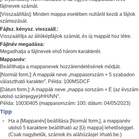
IPTC információk
fájlnevek számát.
Szerzői jog info.
[Visszaállítás]
: Minden mappa esetében nulláról kezdi a fájlok
Sorozatszám írása
(állókép/mozgókép)
számozását.
Hálózati beállítások
Fájlsz. kénysz. visszaáll.
:
Kereső-/képernyő-beállítások
Visszaállítja az állóképfájlok számát, és új mappát hoz létre.
Tápellátási beállítások
USB-beállítások
Fájlnév megadása
:
Külső kimeneti beállítások
Megadhatja a fájlnevek első három karakterét.
Általános beállítások
Mappanév
:
Okostelefonnal elérhető funkciók
Beállíthatja a mappanevek hozzárendelésének módját.
Számítógép használata
[Normál form.]
: A mappák neve „mappasorszám + 5 szabadon
A felhőszolgáltatás használata
választható karakter”. Példa: 100MSDCF
Függelék
Ha problémába ütközik
[Dátum form.]
: A mappák neve „mappa sorszám + É (az évszám
utolsó számjegye)/HH/NN”.
Példa: 10030405 (mappasorszám: 100; dátum: 04/05/2023)
Tipp
Ha a
[Mappanév]
beállítása
[Normál form.]
, a mappanév
utolsó 5 karaktere beállítható az
[Új mappa]
lehetőséggel.
(Csak nagybetűk, számok és aláhúzásjel írható be.)