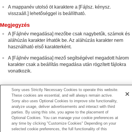
A mappanév utolsó öt karaktere a
[Fájlsz. kénysz.
visszaáll.]
lehetőséggel is beállítható.
Megjegyzés
A
[Fájlnév megadása]
mezőbe csak nagybetűk, számok és
aláhúzás karakter írhatók be. Az aláhúzás karakter nem
használható első karakterként.
A
[Fájlnév megadása]
mező segítségével megadott három
karakter csak a beállítás megadása után rögzített fájlokra
vonatkozik.
Sony uses Strictly Necessary Cookies to operate this website.
Kapcsolódó témák
These cookies are essential, and will always remain active.
Új mappa
Sony also uses Optional Cookies to improve site functionality,
Fájlbeállítások
analyze usage, deliver advertisements and interact with third
parties. By using this site, you agree to the placement of
Optional Cookies. You can manage your cookie preferences at
Előző
any time by clicking "Customize Cookies" Depending on your
ab. tárhely megj (állókép/mozgókép)
selected cookie preferences, the full functionality of this