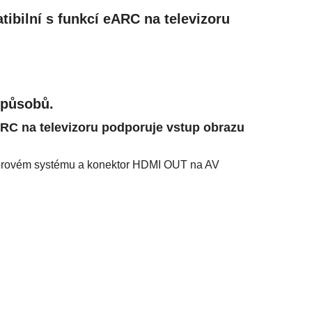
ibilní s funkcí
eARC
na televizoru
 způsobů.
ARC
na televizoru podporuje vstup obrazu
orovém systému a konektor
HDMI OUT
na AV