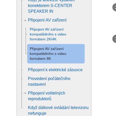
konektorem
S-CENTER
SPEAKER IN
Připojení AV zařízení
Připojení AV zařízení
kompatibilního s video
formátem
2K
/
4K
Připojení AV zařízení
kompatibilního s video
formátem
8K
Připojení k elektrické zásuvce
Provedení počátečního
nastavení
Připojení volitelných
reproduktorů
Když dálkové ovládání televizoru
nefunguje