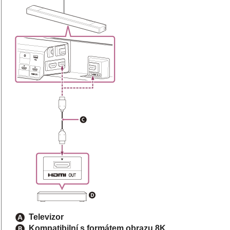
Televizor
Kompatibilní s formátem obrazu
8K