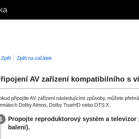
ka
Zpět
Zpět na začátek
řipojení AV zařízení kompatibilního s
okud připojíte AV zařízení následujícími způsoby, můžete přehr
ormátech
Dolby Atmos
,
Dolby TrueHD
nebo
DTS:X
.
Propojte reproduktorový systém a televizo
balení).