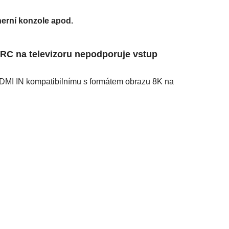
herní konzole apod.
ARC
na televizoru nepodporuje vstup
DMI IN
kompatibilnímu s formátem obrazu
8K
na