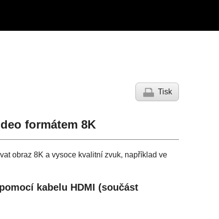
Tisk
 video formátem
8K
ávat obraz
8K
a vysoce kvalitní zvuk, například ve
r pomocí kabelu HDMI (součást