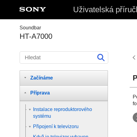
Uživatelská příruč
Soundbar
HT-A7000
P
Začínáme
Příprava
P
f
Instalace reproduktorového
systému
Připojení k televizoru
Když je televizor vybaven