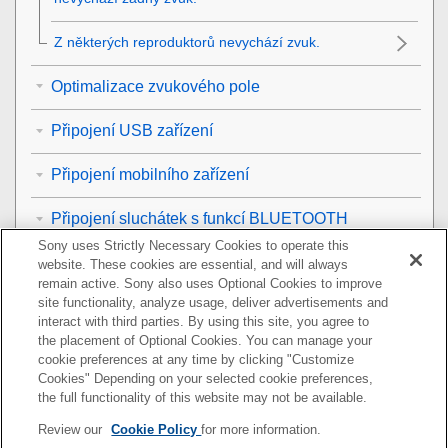
Z některých reproduktorů nevychází zvuk.
Optimalizace zvukového pole
Připojení USB zařízení
Připojení mobilního zařízení
Připojení sluchátek s funkcí BLUETOOTH
Sony uses Strictly Necessary Cookies to operate this
Připojení k bezdrátové síti LAN
website. These cookies are essential, and will always
remain active. Sony also uses Optional Cookies to improve
site functionality, analyze usage, deliver advertisements and
Připojení k internetu
interact with third parties. By using this site, you agree to
the placement of Optional Cookies. You can manage your
Dálkové ovládání
cookie preferences at any time by clicking "Customize
Cookies" Depending on your selected cookie preferences,
Volitelné reproduktory
the full functionality of this website may not be available.
Review our
Cookie Policy
for more information.
Ostatní