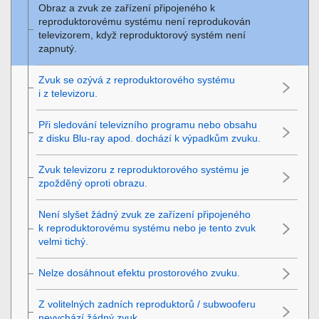
Obraz a zvuk ze zařízení připojeného k
reproduktorovému systému není reprodukován
televizorem, když reproduktorový systém není
zapnutý.
Zvuk se ozývá z reproduktorového systému
i z televizoru.
Při sledování televizního programu nebo obsahu
z disku Blu-ray apod. dochází k výpadkům zvuku.
Zvuk televizoru z reproduktorového systému je
zpožděný oproti obrazu.
Není slyšet žádný zvuk ze zařízení připojeného
k reproduktorovému systému nebo je tento zvuk
velmi tichý.
Nelze dosáhnout efektu prostorového zvuku.
Z volitelných zadních reproduktorů / subwooferu
nevychází žádný zvuk.