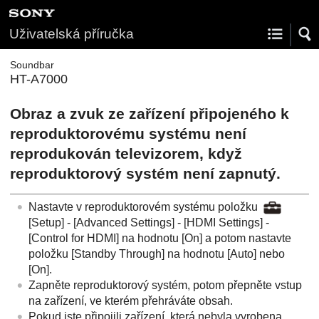
Uživatelská příručka
Soundbar
HT-A7000
Obraz a zvuk ze zařízení připojeného k
reproduktorovému systému není
reprodukován televizorem, když
reproduktorový systém není zapnutý.
Nastavte v reproduktorovém systému položku
[
Setup
] - [
Advanced Settings
] - [
HDMI Settings
] -
[
Control for HDMI
] na hodnotu [
On
] a potom nastavte
položku [
Standby Through
] na hodnotu [
Auto
] nebo
[
On
].
Zapněte reproduktorový systém, potom přepněte vstup
na zařízení, ve kterém přehráváte obsah.
Pokud jste připojili zařízení, která nebyla vyrobena