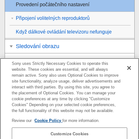
Provedení počátečního nastavení
Připojení volitelných reproduktorů
Když dálkové ovládání televizoru nefunguje
Sledování obrazu
Poslech hudby/zvuku
Sony uses Strictly Necessary Cookies to operate this
website. These cookies are essential, and will always
Poslech hudby připojením k síti
remain active. Sony also uses Optional Cookies to improve
site functionality, analyze usage, deliver advertisements and
interact with third parties. By using this site, you agree to
Nastavení hlasitosti a kvality zvuku
the placement of Optional Cookies. You can manage your
cookie preferences at any time by clicking "Customize
Používání reproduktorového systému jeho
Cookies" Depending on your selected cookie preferences,
propojením s televizorem
the full functionality of this website may not be available.
Review our
Cookie Policy
for more information.
Změna nastavení
Customize Cookies
Řešení problémů