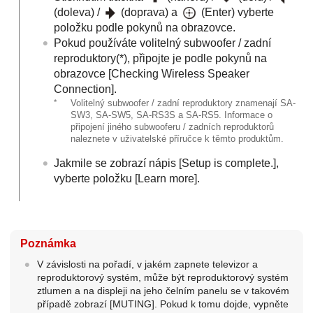
(doleva) /
(doprava) a
(Enter) vyberte
položku podle pokynů na obrazovce.
Pokud používáte volitelný subwoofer / zadní
reproduktory(*), připojte je podle pokynů na
obrazovce [
Checking Wireless Speaker
Connection
].
*
Volitelný subwoofer / zadní reproduktory znamenají
SA-
SW3
,
SA-SW5
,
SA-RS3S
a
SA-RS5
. Informace o
připojení jiného subwooferu / zadních reproduktorů
naleznete v uživatelské příručce k těmto produktům.
Jakmile se zobrazí nápis [
Setup is complete.
],
vyberte položku [
Learn more
].
Poznámka
V závislosti na pořadí, v jakém zapnete televizor a
reproduktorový systém, může být reproduktorový systém
ztlumen a na displeji na jeho čelním panelu se v takovém
případě zobrazí [
MUTING
]. Pokud k tomu dojde, vypněte