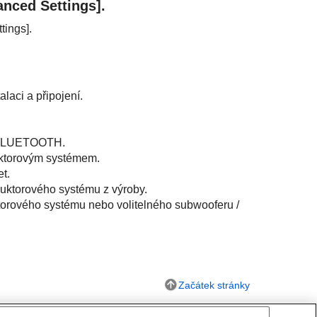
nced Settings
].
tings
].
laci a připojení.
LUETOOTH
.
uktorovým systémem.
t.
uktorového systému z výroby.
torového systému nebo volitelného subwooferu /
Začátek stránky