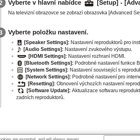
Vyberte v hlavní nabídce
[
Setup
] - [
Adva
Na televizní obrazovce se zobrazí obrazovka [
Advanced Set
Vyberte položku nastavení.
[
Speaker Settings
]:
Nastavení reproduktorů pro insta
[
Audio Settings
]:
Nastavení zvukového výstupu.
[
HDMI Settings
]:
Nastavení rozhraní
HDMI
.
[
Bluetooth Settings
]:
Podrobné nastavení funkce
B
[
System Settings
]:
Nastavení související s reprod
[
Network Settings
]:
Podrobné nastavení pro interne
[
Resetting
]:
Obnovení výchozích nastavení reprod
[
Software Update
]:
Aktualizace softwaru reproduk
zadních reproduktorů.
okies are essential, and will always remain