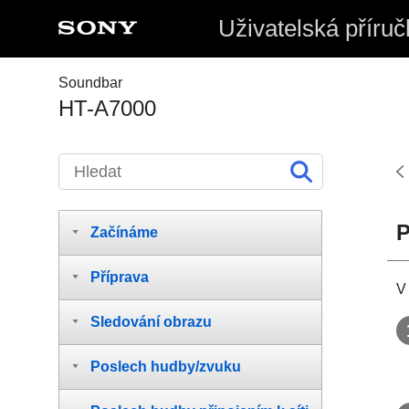
Uživatelská příruč
Soundbar
HT-A7000
P
Začínáme
Příprava
V
Sledování obrazu
Poslech hudby/zvuku