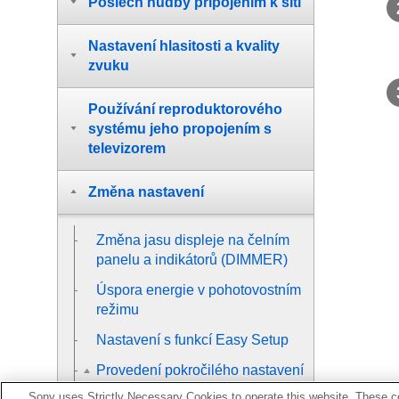
Poslech hudby připojením k síti
Nastavení hlasitosti a kvality
zvuku
Používání reproduktorového
systému jeho propojením s
televizorem
Změna nastavení
Změna jasu displeje na čelním
panelu a indikátorů (
DIMMER
)
Úspora energie v pohotovostním
režimu
Nastavení s funkcí
Easy Setup
Provedení pokročilého nastavení
Sony uses Strictly Necessary Cookies to operate this website. These co