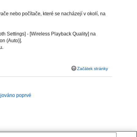
če nebo počítače, které se nacházejí v okolí, na
oth Settings
] - [
Wireless Playback Quality
] na
on (Auto)
].
u.
Začátek stránky
ojováno poprvé