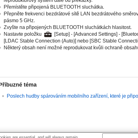
reproduktorový systém dále od překážky.
Přemístěte připojená
BLUETOOTH
sluchátka.
Přepněte frekvenci bezdrátové sítě LAN bezdrátového směrova
pásmo 5 GHz.
Zvyšte na připojených
BLUETOOTH
sluchátkách hlasitost.
Nastavte položku
[
Setup
] - [
Advanced Settings
] - [
Blueto
[
LDAC Stable Connection (Auto)
] nebo [
SBC Stable Connecti
Některý obsah není možné reprodukovat kvůli ochraně obsah
Příbuzné téma
Poslech hudby spárováním mobilního zařízení, které je přip
okies are essential, and will always remain