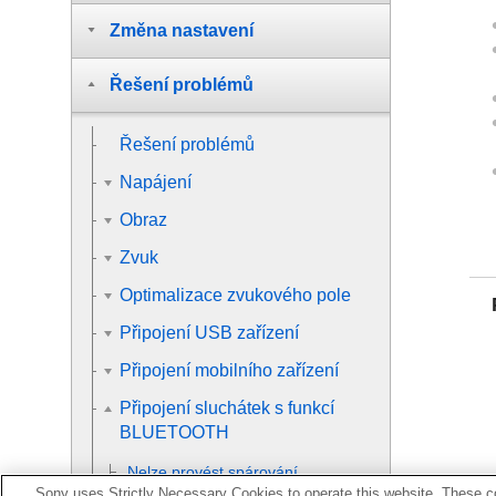
Změna nastavení
Řešení problémů
Řešení problémů
Napájení
Obraz
Zvuk
Optimalizace zvukového pole
Připojení USB zařízení
Připojení mobilního zařízení
Připojení sluchátek s funkcí
BLUETOOTH
Nelze provést spárování.
Sony uses Strictly Necessary Cookies to operate this website. These co