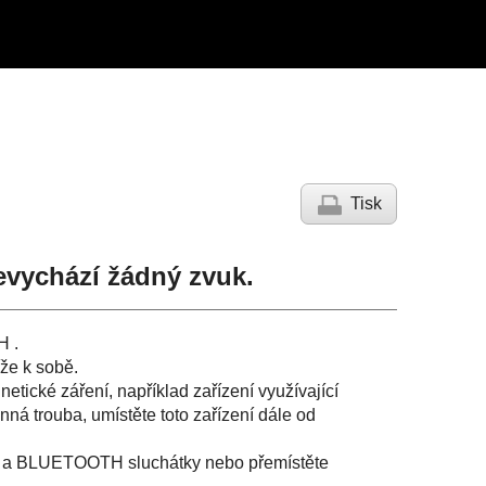
Tisk
evychází žádný zvuk.
H
.
íže k sobě.
netické záření, například zařízení využívající
nná trouba, umístěte toto zařízení dále od
 a
BLUETOOTH
sluchátky nebo přemístěte