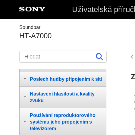
Uživatelská příruč
Začínáme
Soundbar
HT-A7000
Příprava
Sledování obrazu
Poslech hudby/zvuku
Z
Poslech hudby připojením k síti
Nastavení hlasitosti a kvality
zvuku
Používání reproduktorového
systému jeho propojením s
televizorem