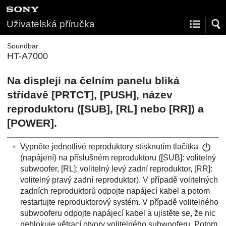
Uživatelská příručka
Soundbar
HT-A7000
Na displeji na čelním panelu bliká
střídavě [
PRTCT
], [
PUSH
], název
reproduktoru ([
SUB
], [
RL
] nebo [
RR
]) a
[
POWER
].
Vypněte jednotlivé reproduktory stisknutím tlačítka
(napájení) na příslušném reproduktoru ([
SUB
]: volitelný
subwoofer, [
RL
]: volitelný levý zadní reproduktor, [
RR
]:
volitelný pravý zadní reproduktor). V případě volitelných
zadních reproduktorů odpojte napájecí kabel a potom
restartujte reproduktorový systém. V případě volitelného
subwooferu odpojte napájecí kabel a ujistěte se, že nic
neblokuje větrací otvory volitelného subwooferu. Potom