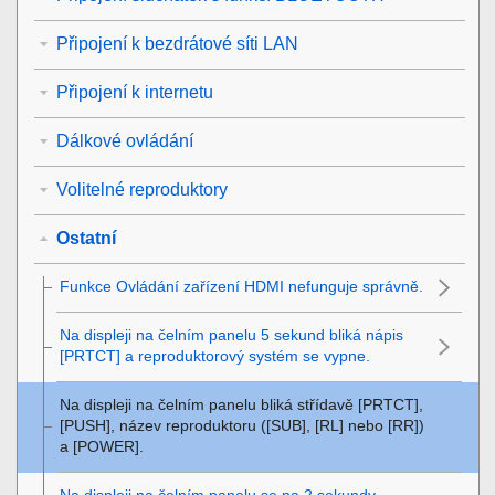
Připojení k bezdrátové síti LAN
Připojení k internetu
Dálkové ovládání
Volitelné reproduktory
Ostatní
Funkce
Ovládání zařízení HDMI
nefunguje správně.
Na displeji na čelním panelu 5 sekund bliká nápis
[
PRTCT
] a reproduktorový systém se vypne.
Na displeji na čelním panelu bliká střídavě [
PRTCT
],
[
PUSH
], název reproduktoru ([
SUB
], [
RL
] nebo [
RR
])
a [
POWER
].
Na displeji na čelním panelu se na 2 sekundy