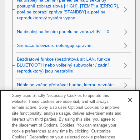
postupně zobrazí slova [
HIGH
], [
TEMP
] a [
ERROR
],
poté se zobrazí zpráva [
STANDBY
] a poté se
reproduktorový systém vypne.
Na displeji na čelním panelu se zobrazí [
BT TX
].
Snímače televizoru nefungují správně.
Bezdrátové funkce (bezdrátová síť LAN, funkce
BLUETOOTH
nebo volitelný subwoofer / zadní
reproduktory) jsou nestabilní.
Náhle se začne přehrávat hudba, kterou neznáte.
Sony uses Strictly Necessary Cookies to operate this
Reproduktorový systém nelze vypnout nebo nelze
website. These cookies are essential, and will always
použít možnost [
Advanced Settings
]. / Při stisknutí
remain active. Sony also uses Optional Cookies to improve
tlačítka napájení se na displeji na čelním panelu
site functionality, analyze usage, deliver advertisements and
zobrazí [
.DEMO
] a reproduktorový systém nelze
interact with third parties. By using this site, you agree to
vypnout.
the placement of Optional Cookies. You can manage your
cookie preferences at any time by clicking "Customize
Službu
Spotify
nelze použít tlačítkem
MUSIC
Cookies" Depending on your selected cookie preferences,