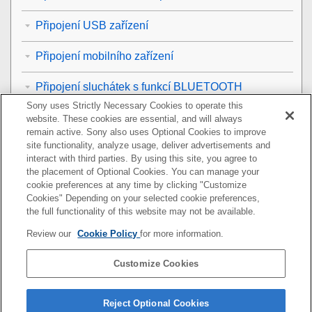
Připojení USB zařízení
Připojení mobilního zařízení
Připojení sluchátek s funkcí BLUETOOTH
Sony uses Strictly Necessary Cookies to operate this
Připojení k bezdrátové síti LAN
website. These cookies are essential, and will always
remain active. Sony also uses Optional Cookies to improve
site functionality, analyze usage, deliver advertisements and
Připojení k internetu
interact with third parties. By using this site, you agree to
the placement of Optional Cookies. You can manage your
Dálkové ovládání
cookie preferences at any time by clicking "Customize
Cookies" Depending on your selected cookie preferences,
Volitelné reproduktory
the full functionality of this website may not be available.
Review our
Cookie Policy
for more information.
Ostatní
Customize Cookies
Resetování reproduktorového systému
Dodatečné informace
Reject Optional Cookies