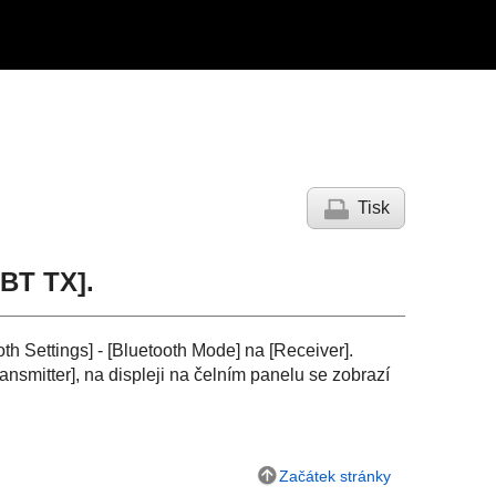
Tisk
BT TX
].
oth Settings
] - [
Bluetooth Mode
] na [
Receiver
].
ansmitter
], na displeji na čelním panelu se zobrazí
Začátek stránky