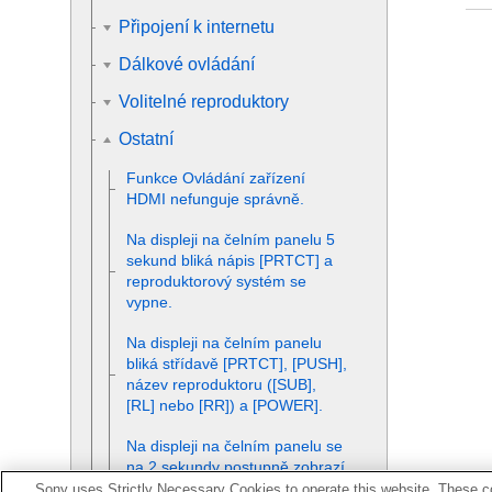
Připojení k internetu
Dálkové ovládání
Volitelné reproduktory
Ostatní
Funkce
Ovládání zařízení
HDMI
nefunguje správně.
Na displeji na čelním panelu 5
sekund bliká nápis [
PRTCT
] a
reproduktorový systém se
vypne.
Na displeji na čelním panelu
bliká střídavě [
PRTCT
], [
PUSH
],
název reproduktoru ([
SUB
],
[
RL
] nebo [
RR
]) a [
POWER
].
Na displeji na čelním panelu se
na 2 sekundy postupně zobrazí
slova [
HIGH
], [
TEMP
] a
Sony uses Strictly Necessary Cookies to operate this website. These co