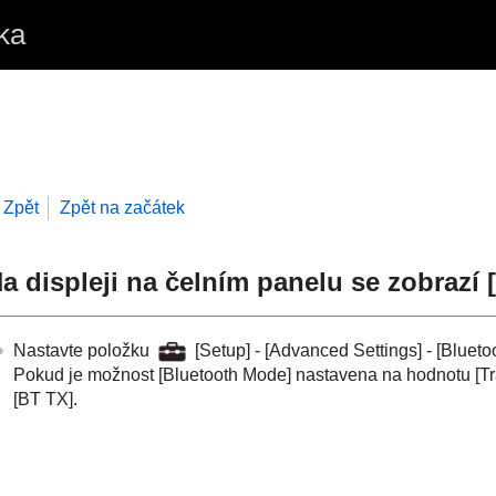
ka
Zpět
Zpět na začátek
a displeji na čelním panelu se zobrazí [
Nastavte položku
[
Setup
] - [
Advanced Settings
] - [
Blueto
Pokud je možnost [
Bluetooth Mode
] nastavena na hodnotu [
Tr
[
BT TX
].