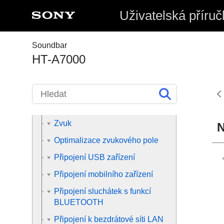
Uživatelská příruč
Změna nastavení
Soundbar
Řešení problémů
HT-A7000
Řešení problémů
Napájení
Obraz
Zvuk
N
Optimalizace zvukového pole
Připojení USB zařízení
Připojení mobilního zařízení
Připojení sluchátek s funkcí
BLUETOOTH
Připojení k bezdrátové síti LAN