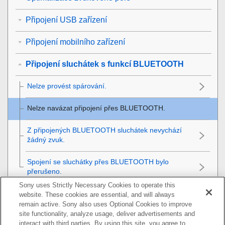
Připojení USB zařízení
Připojení mobilního zařízení
Připojení sluchátek s funkcí BLUETOOTH
Nelze provést spárování.
Nelze navázat připojení přes
BLUETOOTH
.
Z připojených
BLUETOOTH
sluchátek nevychází
žádný zvuk.
Spojení se sluchátky přes
BLUETOOTH
bylo
přerušeno.
Sony uses Strictly Necessary Cookies to operate this
Připojení k bezdrátové síti LAN
website. These cookies are essential, and will always
remain active. Sony also uses Optional Cookies to improve
site functionality, analyze usage, deliver advertisements and
Připojení k internetu
interact with third parties. By using this site, you agree to