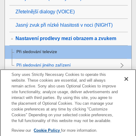
Zřetelnější dialogy (
VOICE
)
Jasný zvuk při nízké hlasitosti v noci (
NIGHT
)
Nastavení prodlevy mezi obrazem a zvukem
Při sledování televize
Při sledování jiného zařízení
Sony uses Strictly Necessary Cookies to operate this
Poslech zvuku multiplexového vysílání (
AUDIO
)
website. These cookies are essential, and will always
remain active. Sony also uses Optional Cookies to improve
Nastavení hlasitosti dialogu při přehrávání obsahu
site functionality, analyze usage, deliver advertisements and
interact with third parties. By using this site, you agree to
DTS:X
the placement of Optional Cookies. You can manage your
cookie preferences at any time by clicking "Customize
Používání reproduktorového systému jeho
Cookies" Depending on your selected cookie preferences,
propojením s televizorem
the full functionality of this website may not be available.
Review our
Cookie Policy
for more information.
Změna nastavení