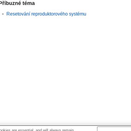
Příbuzné téma
Resetování reproduktorového systému
okies are essential, and will always remain