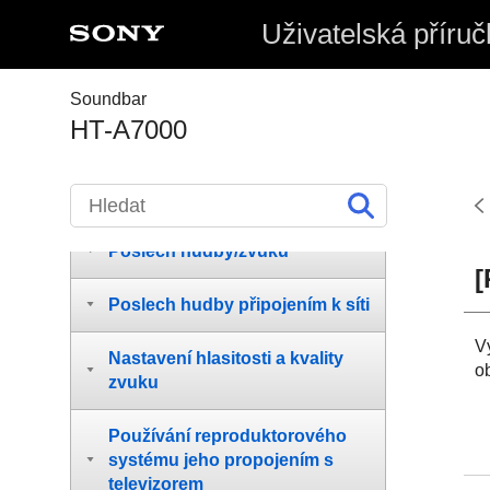
Uživatelská příruč
Začínáme
Soundbar
HT-A7000
Příprava
Sledování obrazu
Poslech hudby/zvuku
[
Poslech hudby připojením k síti
V
Nastavení hlasitosti a kvality
o
zvuku
Používání reproduktorového
systému jeho propojením s
televizorem