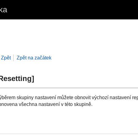
ka
Zpět
Zpět na začátek
Resetting
]
ýběrem skupiny nastavení můžete obnovit výchozí nastavení re
bnovena všechna nastavení v této skupině.