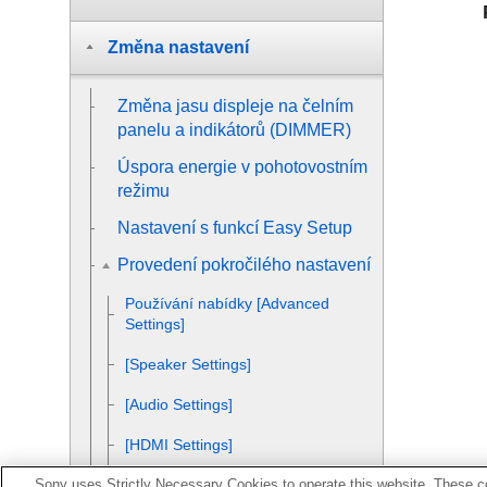
Změna nastavení
Změna jasu displeje na čelním
panelu a indikátorů (
DIMMER
)
Úspora energie v pohotovostním
režimu
Nastavení s funkcí
Easy Setup
Provedení pokročilého nastavení
Používání nabídky [
Advanced
Settings
]
[
Speaker Settings
]
[
Audio Settings
]
[
HDMI Settings
]
Sony uses Strictly Necessary Cookies to operate this website. These co
[
Bluetooth Settings
]