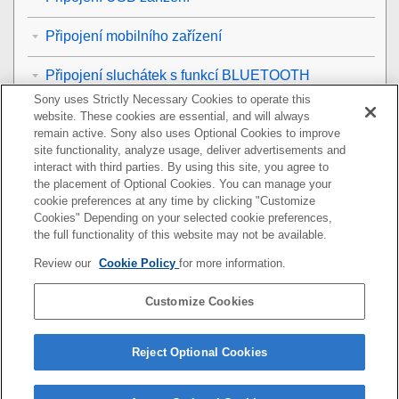
Připojení mobilního zařízení
Připojení sluchátek s funkcí BLUETOOTH
Sony uses Strictly Necessary Cookies to operate this
Připojení k bezdrátové síti LAN
website. These cookies are essential, and will always
remain active. Sony also uses Optional Cookies to improve
site functionality, analyze usage, deliver advertisements and
Připojení k internetu
interact with third parties. By using this site, you agree to
the placement of Optional Cookies. You can manage your
Dálkové ovládání
cookie preferences at any time by clicking "Customize
Cookies" Depending on your selected cookie preferences,
Volitelné reproduktory
the full functionality of this website may not be available.
Review our
Cookie Policy
for more information.
Ostatní
Customize Cookies
Resetování reproduktorového systému
Dodatečné informace
Reject Optional Cookies