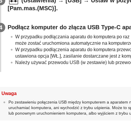
(Ustawienia)
→
[USB]
→ Ustaw w pozy
[Pam.mas.(MSC)]
.
Podłącz komputer do złącza USB Type-C ap
W przypadku podłączania aparatu do komputera po raz 
może zostać uruchomiona automatycznie na komputerze
W przypadku podłączenia aparatu do komputera przew
ustawiona opcja
[WŁ.]
, zasilanie dostarczane jest z ko
Należy używać przewodu USB (w zestawie) lub przewo
Uwaga
Po zestawieniu połączenia USB między komputerem a aparatem n
uruchamiać komputera, ani wychodzić z trybu uśpienia. Może to
lub ponownym uruchomieniem komputera, albo wyjściem z trybu u