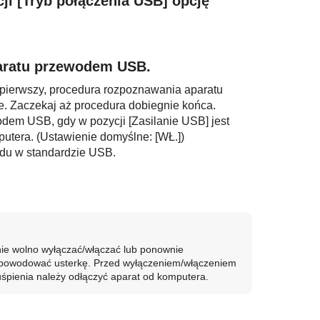
cji
[Tryb połączenia USB]
opcję
aratu przewodem USB.
pierwszy, procedura rozpoznawania aparatu
. Zaczekaj aż procedura dobiegnie końca.
odem USB, gdy w pozycji
[Zasilanie USB]
jest
mputera. (Ustawienie domyślne:
[WŁ.]
)
du w standardzie USB.
ie wolno wyłączać/włączać lub ponownie
 spowodować usterkę. Przed wyłączeniem/włączeniem
śpienia należy odłączyć aparat od komputera.