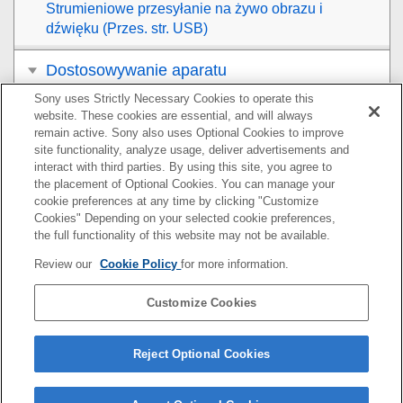
Strumieniowe przesyłanie na żywo obrazu i
dźwięku (
Przes. str. USB
)
Dostosowywanie aparatu
Sony uses Strictly Necessary Cookies to operate this
Przeglądanie
website. These cookies are essential, and will always
remain active. Sony also uses Optional Cookies to improve
Zmiana ustawień aparatu
site functionality, analyze usage, deliver advertisements and
interact with third parties. By using this site, you agree to
the placement of Optional Cookies. You can manage your
Funkcje dostępne w smartfonie
cookie preferences at any time by clicking "Customize
Cookies" Depending on your selected cookie preferences,
Korzystanie z komputera
the full functionality of this website may not be available.
Review our
Cookie Policy
for more information.
Korzystanie z usługi w chmurze
Customize Cookies
Dodatek
W razie problemów
Reject Optional Cookies