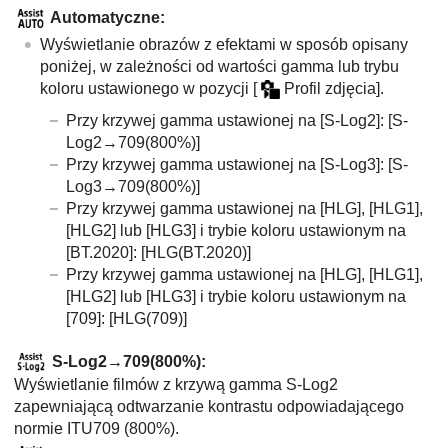
Automatyczne
:
Wyświetlanie obrazów z efektami w sposób opisany
poniżej, w zależności od wartości gamma lub trybu
koloru ustawionego w pozycji
[
Profil zdjęcia]
.
Przy krzywej gamma ustawionej na
[S-Log2]
: [S-
Log2→709(800%)]
Przy krzywej gamma ustawionej na
[S-Log3]
: [S-
Log3→709(800%)]
Przy krzywej gamma ustawionej na
[HLG]
,
[HLG1],
[HLG2]
lub
[HLG3]
i trybie koloru ustawionym na
[BT.2020]
:
[HLG(BT.2020)]
Przy krzywej gamma ustawionej na
[HLG]
,
[HLG1],
[HLG2]
lub
[HLG3]
i trybie koloru ustawionym na
[709]
:
[HLG(709)]
S-Log2→709(800%)
:
Wyświetlanie filmów z krzywą gamma S-Log2
zapewniającą odtwarzanie kontrastu odpowiadającego
normie ITU709 (800%).