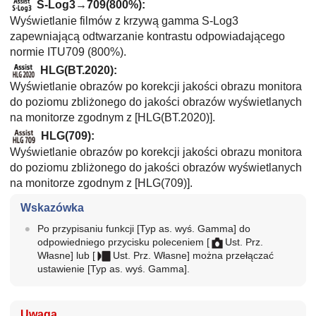
S-Log3→709(800%)
:
Wyświetlanie filmów z krzywą gamma S-Log3
zapewniającą odtwarzanie kontrastu odpowiadającego
normie ITU709 (800%).
HLG(BT.2020)
:
Wyświetlanie obrazów po korekcji jakości obrazu monitora
do poziomu zbliżonego do jakości obrazów wyświetlanych
na monitorze zgodnym z
[HLG(BT.2020)]
.
HLG(709)
:
Wyświetlanie obrazów po korekcji jakości obrazu monitora
do poziomu zbliżonego do jakości obrazów wyświetlanych
na monitorze zgodnym z
[HLG(709)]
.
Wskazówka
Po przypisaniu funkcji
[Typ as. wyś. Gamma]
do
odpowiedniego przycisku poleceniem
[
Ust. Prz.
Własne]
lub
[
Ust. Prz. Własne]
można przełączać
ustawienie
[Typ as. wyś. Gamma
].
Uwaga