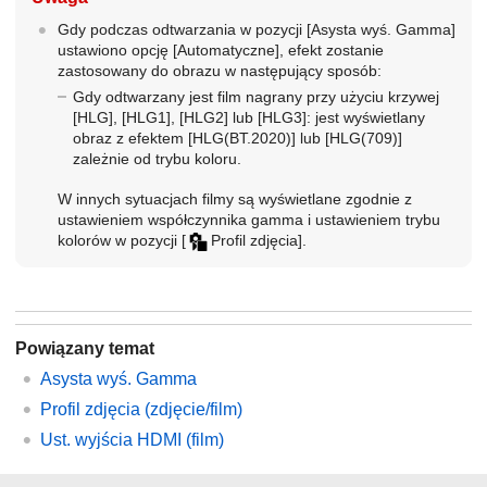
Gdy podczas odtwarzania w pozycji
[Asysta wyś. Gamma]
ustawiono opcję
[Automatyczne]
, efekt zostanie
zastosowany do obrazu w następujący sposób:
Gdy odtwarzany jest film nagrany przy użyciu krzywej
[HLG]
,
[HLG1]
,
[HLG2]
lub
[HLG3]
: jest wyświetlany
obraz z efektem
[HLG(BT.2020)]
lub
[HLG(709)]
zależnie od trybu koloru.
W innych sytuacjach filmy są wyświetlane zgodnie z
ustawieniem współczynnika gamma i ustawieniem trybu
kolorów w pozycji
[
Profil zdjęcia]
.
Powiązany temat
Asysta wyś. Gamma
Profil zdjęcia
(zdjęcie/film)
Ust. wyjścia HDMI
(film)