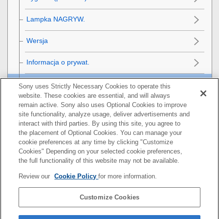
Lampka NAGRYW.
Wersja
Informacja o prywat.
Czytnik ekranu
(tylko w przypadku niektórych
Sony uses Strictly Necessary Cookies to operate this
modeli)
website. These cookies are essential, and will always
remain active. Sony also uses Optional Cookies to improve
Reset ustawień
site functionality, analyze usage, deliver advertisements and
interact with third parties. By using this site, you agree to
the placement of Optional Cookies. You can manage your
Funkcje dostępne w smartfonie
cookie preferences at any time by clicking "Customize
Cookies" Depending on your selected cookie preferences,
Korzystanie z komputera
the full functionality of this website may not be available.
Review our
Cookie Policy
for more information.
Korzystanie z usługi w chmurze
Customize Cookies
Dodatek