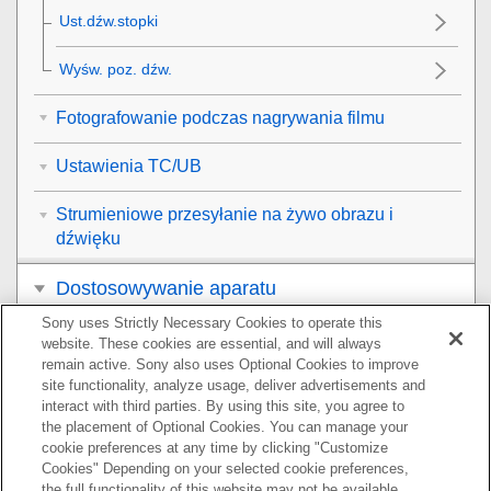
Ust.dźw.stopki
Wyśw. poz. dźw.
Fotografowanie podczas nagrywania filmu
Ustawienia TC/UB
Strumieniowe przesyłanie na żywo obrazu i
dźwięku
Dostosowywanie aparatu
Sony uses Strictly Necessary Cookies to operate this
Przeglądanie
website. These cookies are essential, and will always
remain active. Sony also uses Optional Cookies to improve
Zmiana ustawień aparatu
site functionality, analyze usage, deliver advertisements and
interact with third parties. By using this site, you agree to
the placement of Optional Cookies. You can manage your
Funkcje dostępne w smartfonie
cookie preferences at any time by clicking "Customize
Cookies" Depending on your selected cookie preferences,
Korzystanie z komputera
the full functionality of this website may not be available.