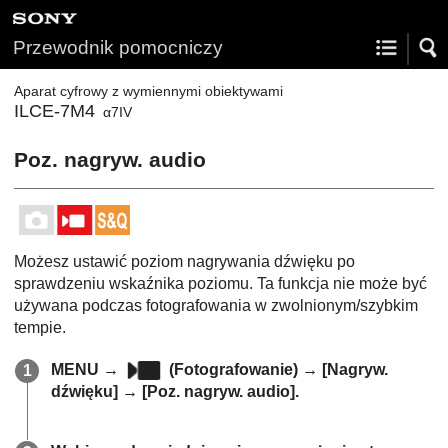
Przewodnik pomocniczy
Aparat cyfrowy z wymiennymi obiektywami
ILCE-7M4
α7IV
Poz. nagryw. audio
Możesz ustawić poziom nagrywania dźwięku po
sprawdzeniu wskaźnika poziomu. Ta funkcja nie może być
używana podczas fotografowania w zwolnionym/szybkim
tempie.
MENU
→
(
Fotografowanie
) →
[Nagryw.
dźwięku]
→
[Poz. nagryw. audio]
.