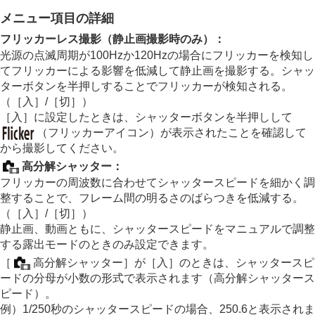
インターバル撮影機能
メニュー項目の詳細
より高解像の静止画を撮影する
画質や記録形式を設定する
フリッカーレス撮影
（静止画撮影時のみ）：
タッチ機能を使う
光源の点滅周期が100Hzか120Hzの場合にフリッカーを検知し
シャッターの設定
てフリッカーによる影響を低減して静止画を撮影する。シャッ
サイレントモード設定
（静止画/動画）
ターボタンを半押しすることでフリッカーが検知される。
シャッター方式
（
［入］
/
［切］
）
電子シャッターを活用する
［入］
に設定したときは、シャッターボタンを半押しして
撮影開始表示（静止画）
（フリッカーアイコン）が表示されたことを確認して
撮影タイミング表示
（静止画）
から撮影してください。
レンズなしレリーズ
（静止画/動画）
カードなしレリーズ
高分解シャッター
：
フリッカーレス設定
フリッカーの周波数に合わせてシャッタースピードを細かく調
［フリッカーレス撮影］
と
［高分解シャッタ
整することで、フレーム間の明るさのばらつきを低減する。
ー］
の違い
（
［入］
/
［切］
）
静止画、動画ともに、シャッタースピードをマニュアルで調整
ズームする
する露出モードのときのみ設定できます。
フラッシュを使う
手ブレを補正する
［
高分解シャッター］
が
［入］
のときは、シャッタースピ
レンズ補正
（静止画/動画）
ードの分母が小数の形式で表示されます（高分解シャッタース
ノイズリダクション
ピード）。
撮影中の画面表示を設定する
例）1/250秒のシャッタースピードの場合、250.6と表示されま