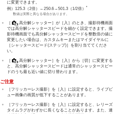
に変更できます。
*
例）125.3（2倍）←250.6→501.3（1/2倍）
*
数値は実際と異なる場合があります。
［
高分解シャッター］
が
［入］
のとき、撮影待機画面
では高分解シャッタースピードを細かく設定できます。撮
影待機画面でも高分解シャッタースピードを整数倍の値に
変更したい場合は、カスタムキーまたはマイダイヤルに
［シャッタースピード(ステップ)］
を割り当ててくださ
い。
［
高分解シャッター］
を
［入］
から
［切］
に変更する
と、高分解シャッタースピードは通常のシャッタースピー
ドのうち最も近い値に切り替わります。
ご注意
［フリッカーレス撮影］
を
［入］
に設定すると、ライブビ
ュー画像の画質が低下することがあります。
［フリッカーレス撮影］
を
［入］
に設定すると、レリーズ
タイムラグがわずかに長くなることがあります。また、連