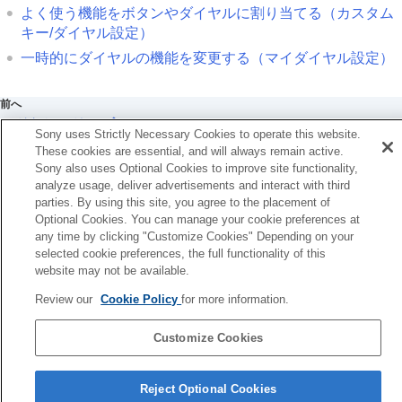
よく使う機能をボタンやダイヤルに割り当てる（
カスタム
キー/ダイヤル設定
）
一時的にダイヤルの機能を変更する（
マイダイヤル設定
）
前へ
ードなしレリーズ
Sony uses Strictly Necessary Cookies to operate this website.
次へ
These cookies are essential, and will always remain active.
［フリッカーレス撮影］と［高分解シャッター］の違
Sony also uses Optional Cookies to improve site functionality,
TP1001368885
analyze usage, deliver advertisements and interact with third
お使いのカメラの本体ソフトウェアがVer.2.00未満の場合は下記URLの
parties. By using this site, you agree to the placement of
ヘルプガイドをご覧ください。
Optional Cookies. You can manage your cookie preferences at
any time by clicking "Customize Cookies" Depending on your
https://helpguide.sony.net/ilc/2040/v1/ja/index.html
selected cookie preferences, the full functionality of this
website may not be available.
言語選択ページへ
Review our
Cookie Policy
for more information.
5-060-285-03(2)
Copyright 2024 Sony Corporation
Customize Cookies
Reject Optional Cookies