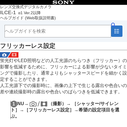
目次
レンズ交換式デジタルカメラ
ILCE-1
α1 Ver.2以降
トップページ
ヘルプガイド
(Web取扱説明書)
ヘルプガイドの使いかた
必ずお読みください
本体と付属品を確認する
各部の名称
フリッカーレス設定
本機の基本操作
準備/基本的な撮影
MENU一覧から機能を探す
蛍光灯やLED照明などの人工光源のちらつき（フリッカー）の
撮影機能を活用する
影響を低減するために、フリッカーによる影響が少ないタイミ
この章の目次
ングで撮影したり、通常よりもシャッタースピードを細かく設
撮影モードを選ぶ
定することができます。
フォーカス（ピント）を合わせる
人工光源下での撮影時に、画像の上下で生じる露出や色合いの
顔/瞳AF
差や連続撮影時の露出や色合いのばらつきを低減できます。
フォーカス機能を使う
露出/測光を調整する
MENU
→
（
撮影
）→
［シャッター/サイレン
ISO感度を選ぶ
ト］
→
［フリッカーレス設定］
→希望の設定項目を選
ホワイトバランス
ぶ。
画像に効果を加える
ドライブモードを使う（連写/セルフタイマー）