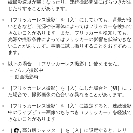
続撮影速度が遅くなったり、連続撮影間隔にばらつきが生
じたりすることがあります。
［フリッカーレス撮影］
を
［入］
にしていても、背景が暗
いときなど、光源や被写体によってはフリッカーを検知で
きないことがあります。また、フリッカーを検知しても、
光源や撮影条件によってはフリッカーの影響を低減できな
いことがあります。事前に試し撮りすることをおすすめし
ます。
以下の場合、
［フリッカーレス撮影］
は使えません。
バルブ撮影中
動画撮影時
［フリッカーレス撮影］
を
［入］
にした場合と
［切］
にし
た場合で、撮影画像の色合いが異なることがあります。
［フリッカーレス撮影］
を
［入］
に設定すると、連続撮影
中のライブビュー画像のちらつき（フリッカー）を軽減で
きないことがあります。
［
高分解シャッター］
を
［入］
に設定すると、レリー