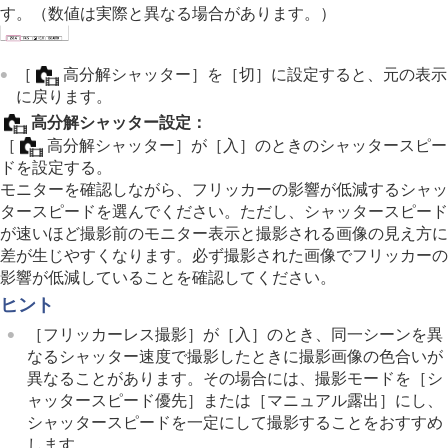
動画の音声を記録する
す。（数値は実際と異なる場合があります。）
動画を撮影しながら静止画を切り出す
TC/UB設定
外部RAWレコーダーにRAW動画を出力する
［
高分解シャッター］
を
［切］
に設定すると、元の表示
画像と音声をライブ配信する
に戻ります。
カメラをカスタマイズする
高分解シャッター設定
：
再生する
［
高分解シャッター］
が
［入］
のときのシャッタースピー
カメラの設定を変更する
ドを設定する。
スマートフォンでできること
モニターを確認しながら、フリッカーの影響が低減するシャッ
パソコンでできること
タースピードを選んでください。ただし、シャッタースピード
クラウドサービスを利用する
が速いほど撮影前のモニター表示と撮影される画像の見え方に
資料
差が生じやすくなります。必ず撮影された画像でフリッカーの
故障かな？と思ったら
影響が低減していることを確認してください。
ヒント
［フリッカーレス撮影］
が
［入］
のとき、同一シーンを異
なるシャッター速度で撮影したときに撮影画像の色合いが
異なることがあります。その場合には、撮影モードを
［シ
ャッタースピード優先］
または
［マニュアル露出］
にし、
シャッタースピードを一定にして撮影することをおすすめ
します。