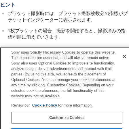
レンズ補正
（静止画/動画）
ヒント
ノイズリダクション
ブラケット撮影時には、ブラケット撮影枚数分の指標がブ
撮影中の画面表示を設定する
ラケットインジケーターに表示されます。
動画の音声を記録する
動画を撮影しながら静止画を切り出す
1枚ブラケットの場合、撮影を開始すると、撮影済みの指
TC/UB設定
標が順に消えていきます。
外部RAWレコーダーにRAW動画を出力する
画像と音声をライブ配信する
Sony uses Strictly Necessary Cookies to operate this website.
カメラをカスタマイズする
These cookies are essential, and will always remain active.
再生する
Sony also uses Optional Cookies to improve site functionality,
前へ
カメラの設定を変更する
analyze usage, deliver advertisements and interact with third
枚ブラケット
スマートフォンでできること
parties. By using this site, you agree to the placement of
次へ
パソコンでできること
Optional Cookies. You can manage your cookie preferences at
フォーカスブラケッ
クラウドサービスを利用する
any time by clicking "Customize Cookies" Depending on your
資料
TP1001348378
selected cookie preferences, the full functionality of this
故障かな？と思ったら
お使いのカメラの本体ソフトウェアがVer.2.00未満の場合は下記URLの
website may not be available.
ヘルプガイドをご覧ください。
Review our
Cookie Policy
for more information.
https://helpguide.sony.net/ilc/2040/v1/ja/index.html
Customize Cookies
言語選択ページへ