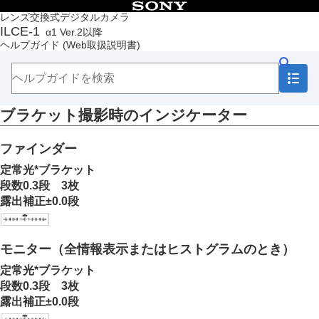
目次
レンズ交換式デジタルカメラ
ILCE-1
α1 Ver.2以降
トップページ
ヘルプガイド
(Web取扱説明書)
ヘルプガイドの使いかた
必ずお読みください
本体と付属品を確認する
各部の名称
ブラケット撮影時のインジケーター
本機の基本操作
準備/基本的な撮影
MENU一覧から機能を探す
ファインダー
撮影機能を活用する
定常光*ブラケット
この章の目次
段数0.3段 3枚
撮影モードを選ぶ
露出補正±0.0段
フォーカス（ピント）を合わせる
顔/瞳AF
フォーカス機能を使う
モニター（全情報表示またはヒストグラムのとき）
露出/測光を調整する
ISO感度を選ぶ
定常光*ブラケット
ホワイトバランス
段数0.3段 3枚
画像に効果を加える
露出補正±0.0段
ドライブモードを使う（連写/セルフタイマー）