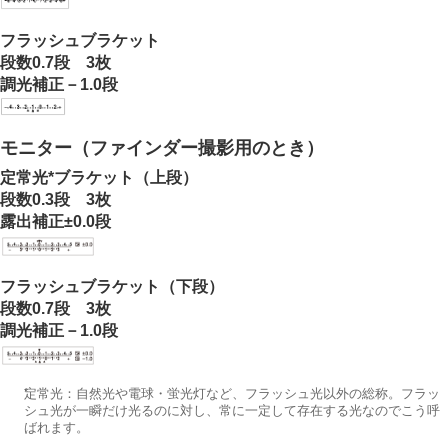
ドライブモード
連続撮影
フラッシュブラケット
連続撮影の速度
段数0.7段 3枚
セルフタイマー（1枚）
調光補正－1.0段
セルフタイマー（連続）
セルフタイマーの種類
連続ブラケット
モニター（ファインダー撮影用のとき）
1枚ブラケット
ブラケット撮影時のインジケーター
定常光*ブラケット（上段）
フォーカスブラケット
段数0.3段 3枚
ホワイトバランスブラケット
露出補正±0.0段
DROブラケット
ブラケット設定
フラッシュブラケット（下段）
インターバル撮影機能
段数0.7段 3枚
より高解像の静止画を撮影する
調光補正－1.0段
画質や記録形式を設定する
タッチ機能を使う
シャッターの設定
*
定常光：自然光や電球・蛍光灯など、フラッシュ光以外の総称。フラッ
ズームする
シュ光が一瞬だけ光るのに対し、常に一定して存在する光なのでこう呼
フラッシュを使う
ばれます。
手ブレを補正する