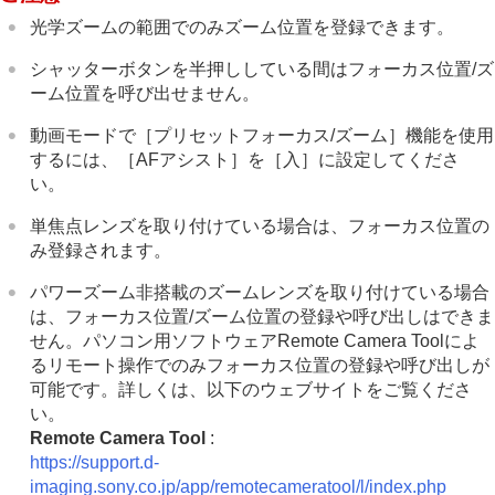
レンズ補正
（静止画/動画）
ノイズリダクション
光学ズームの範囲でのみズーム位置を登録できます。
撮影中の画面表示を設定する
シャッターボタンを半押ししている間はフォーカス位置/ズ
動画の音声を記録する
ーム位置を呼び出せません。
動画を撮影しながら静止画を切り出す
TC/UB設定
動画モードで
［プリセットフォーカス/ズーム］
機能を使用
外部RAWレコーダーにRAW動画を出力する
するには、
［AFアシスト］
を
［入］
に設定してくださ
画像と音声をライブ配信する
い。
カメラをカスタマイズする
再生する
単焦点レンズを取り付けている場合は、フォーカス位置の
カメラの設定を変更する
み登録されます。
スマートフォンでできること
パソコンでできること
パワーズーム非搭載のズームレンズを取り付けている場合
クラウドサービスを利用する
は、フォーカス位置/ズーム位置の登録や呼び出しはできま
資料
せん。パソコン用ソフトウェアRemote Camera Toolによ
故障かな？と思ったら
るリモート操作でのみフォーカス位置の登録や呼び出しが
可能です。詳しくは、以下のウェブサイトをご覧くださ
い。
Remote Camera Tool
:
https://support.d-
imaging.sony.co.jp/app/remotecameratool/l/index.php