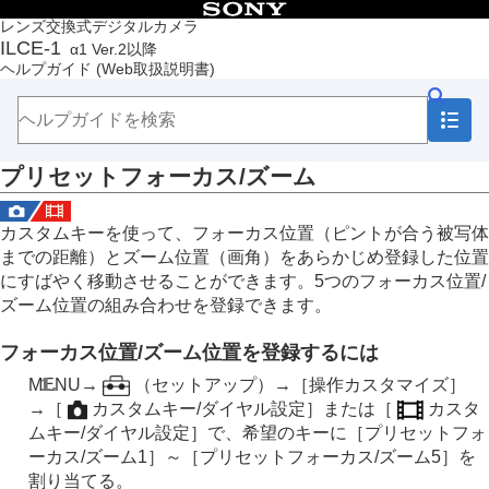
目次
レンズ交換式デジタルカメラ
ILCE-1
α1 Ver.2以降
トップページ
ヘルプガイド
(Web取扱説明書)
ヘルプガイドの使いかた
必ずお読みください
本体と付属品を確認する
各部の名称
プリセットフォーカス/ズーム
本機の基本操作
準備/基本的な撮影
MENU一覧から機能を探す
カスタムキーを使って、フォーカス位置（ピントが合う被写体
撮影機能を活用する
までの距離）とズーム位置（画角）をあらかじめ登録した位置
この章の目次
にすばやく移動させることができます。5つのフォーカス位置/
撮影モードを選ぶ
ズーム位置の組み合わせを登録できます。
フォーカス（ピント）を合わせる
顔/瞳AF
フォーカス位置/ズーム位置を登録するには
フォーカス機能を使う
フォーカススタンダード
MENU
→
（
セットアップ
）→
［操作カスタマイズ］
縦横フォーカスエリア切換
→
［
カスタムキー/ダイヤル設定］
または
［
カスタ
フォーカスエリア登録機能
ムキー/ダイヤル設定］
で、希望のキーに
［プリセットフォ
登録フォーカスエリア消去
ーカス/ズーム1］
～
［プリセットフォーカス/ズーム5］
を
フォーカスエリア限定
（静止画/動画）
割り当てる。