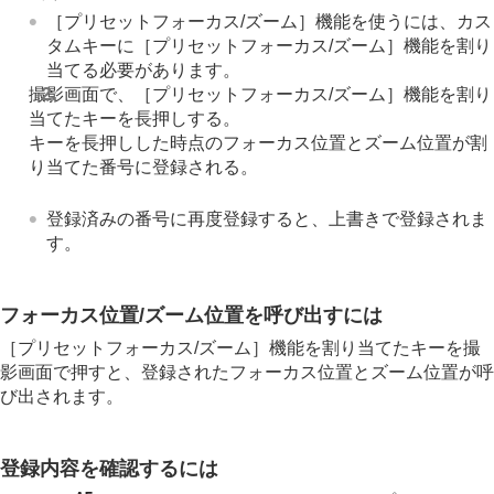
フォーカス位置の循環
（静止画/動画）
［プリセットフォーカス/ズーム］
機能を使うには、カス
AF枠の移動量
（静止画/動画）
タムキーに
［プリセットフォーカス/ズーム］
機能を割り
フォーカスエリア枠色
（静止画/動画）
当てる必要があります。
フォーカスエリア自動消灯
撮影画面で、
［プリセットフォーカス/ズーム］
機能を割り
トラッキング中エリア枠表示
当てたキーを長押しする。
AF-Cエリア表示
キーを長押しした時点のフォーカス位置とズーム位置が割
位相差AFエリア表示
り当てた番号に登録される。
AF被写体追従感度
AFトランジション速度
AF乗り移り感度
登録済みの番号に再度登録すると、上書きで登録されま
AFアシスト
す。
AF/MF切換
シャッター半押しAF
AFオン
フォーカス位置/ズーム位置を呼び出すには
フォーカスホールド
［プリセットフォーカス/ズーム］
機能を割り当てたキーを撮
プリAF
影画面で押すと、登録されたフォーカス位置とズーム位置が呼
AF-S時の優先設定
び出されます。
AF-C時の優先設定
AF補助光
AF時の絞り駆動
登録内容を確認するには
プリセットフォーカス/ズーム
ピント拡大中のAF