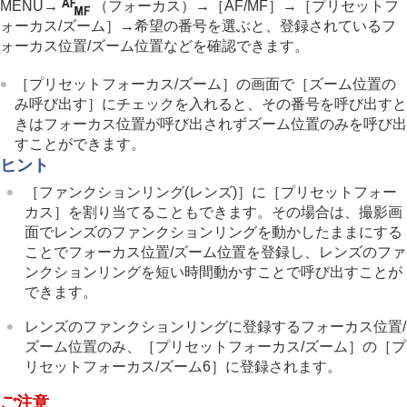
MENU
→
（
フォーカス
）→
［AF/MF］
→
［プリセットフ
MF時自動ピント拡大
ォーカス/ズーム］
→希望の番号を選ぶと、登録されているフ
ピント拡大
ォーカス位置/ズーム位置などを確認できます。
ピント拡大時間
（静止画/動画）
ピント拡大初期倍率
（静止画）
［プリセットフォーカス/ズーム］
の画面で
［ズーム位置の
ピント拡大初期倍率
（動画）
み呼び出す］
にチェックを入れると、その番号を呼び出すと
ピーキング表示
きはフォーカス位置が呼び出されずズーム位置のみを呼び出
すことができます。
露出/測光を調整する
ヒント
ISO感度を選ぶ
［ファンクションリング(レンズ)］
に
［プリセットフォー
ホワイトバランス
カス］
を割り当てることもできます。その場合は、撮影画
画像に効果を加える
面でレンズのファンクションリングを動かしたままにする
ドライブモードを使う（連写/セルフタイマー）
ことでフォーカス位置/ズーム位置を登録し、レンズのファ
インターバル撮影機能
ンクションリングを短い時間動かすことで呼び出すことが
より高解像の静止画を撮影する
できます。
画質や記録形式を設定する
タッチ機能を使う
レンズのファンクションリングに登録するフォーカス位置/
シャッターの設定
ズーム位置のみ、
［プリセットフォーカス/ズーム］
の
［プ
ズームする
リセットフォーカス/ズーム6］
に登録されます。
フラッシュを使う
手ブレを補正する
ご注意