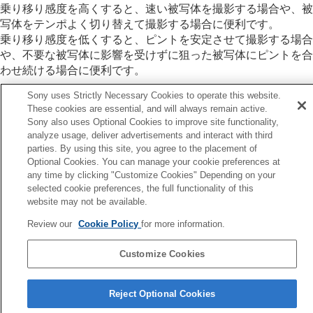
フォーカス位置の循環
（静止画/動画）
乗り移り感度を高くすると、速い被写体を撮影する場合や、被
AF枠の移動量
（静止画/動画）
写体をテンポよく切り替えて撮影する場合に便利です。
フォーカスエリア枠色
（静止画/動画）
乗り移り感度を低くすると、ピントを安定させて撮影する場合
フォーカスエリア自動消灯
や、不要な被写体に影響を受けずに狙った被写体にピントを合
トラッキング中エリア枠表示
わせ続ける場合に便利です。
AF-Cエリア表示
位相差AFエリア表示
Sony uses Strictly Necessary Cookies to operate this website.
AF被写体追従感度
These cookies are essential, and will always remain active.
AFトランジション速度
Sony also uses Optional Cookies to improve site functionality,
analyze usage, deliver advertisements and interact with third
AF乗り移り感度
前へ
parties. By using this site, you agree to the placement of
AFアシスト
Fトランジション速度
Optional Cookies. You can manage your cookie preferences at
AF/MF切換
次へ
any time by clicking "Customize Cookies" Depending on your
シャッター半押しAF
AFアシ
selected cookie preferences, the full functionality of this
AFオン
TP1001341017
website may not be available.
フォーカスホールド
お使いのカメラの本体ソフトウェアがVer.2.00未満の場合は下記URLの
プリAF
Review our
Cookie Policy
for more information.
ヘルプガイドをご覧ください。
AF-S時の優先設定
https://helpguide.sony.net/ilc/2040/v1/ja/index.html
AF-C時の優先設定
Customize Cookies
AF補助光
言語選択ページへ
AF時の絞り駆動
Reject Optional Cookies
プリセットフォーカス/ズーム
5-060-285-03(2)
ピント拡大中のAF