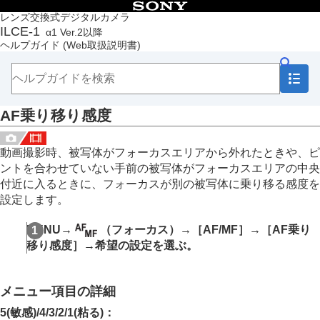
目次
レンズ交換式デジタルカメラ
ILCE-1
α1 Ver.2以降
トップページ
ヘルプガイド
(Web取扱説明書)
ヘルプガイドの使いかた
必ずお読みください
本体と付属品を確認する
各部の名称
AF乗り移り感度
本機の基本操作
準備/基本的な撮影
MENU一覧から機能を探す
動画撮影時、被写体がフォーカスエリアから外れたときや、ピ
撮影機能を活用する
ントを合わせていない手前の被写体がフォーカスエリアの中央
この章の目次
付近に入るときに、フォーカスが別の被写体に乗り移る感度を
撮影モードを選ぶ
設定します。
フォーカス（ピント）を合わせる
顔/瞳AF
MENU
→
（
フォーカス
）→
［AF/MF］
→
［AF乗り
フォーカス機能を使う
移り感度］
→希望の設定を選ぶ。
フォーカススタンダード
縦横フォーカスエリア切換
フォーカスエリア登録機能
メニュー項目の詳細
登録フォーカスエリア消去
フォーカスエリア限定
（静止画/動画）
5(敏感)
/
4
/
3
/
2
/
1(粘る)
：