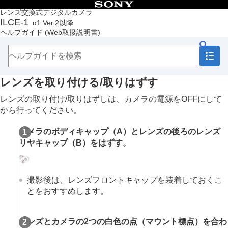
目次
レンズ交換式デジタルカメラ
ILCE-1
α1 Ver.2以降
トップページ
ヘルプガイド
(Web取扱説明書)
ヘルプガイドの使いかた
必ずお読みください
本体と付属品を確認する
各部の名称
レンズを取り付ける/取りはずす
本機の基本操作
準備/基本的な撮影
レンズの取り付け/取りはずしは、カメラの電源をOFFにして
充電する
から行ってください。
外部電源でカメラを使う
使用できるメモリーカード
カメラのボディキャップ
（A）
とレンズの後ろのレンズ
メモリーカードをカメラに入れる/取り出す
リヤキャップ
（B）
をはずす。
レンズを取り付ける/取りはずす
カメラの初期設定を行う
基本的な撮影
MENU一覧から機能を探す
撮影後は、レンズフロントキャップを装着しておくこ
撮影機能を活用する
とをおすすめします。
カメラをカスタマイズする
再生する
レンズとカメラの2つの白色の点（マウント標点）を合わ
カメラの設定を変更する