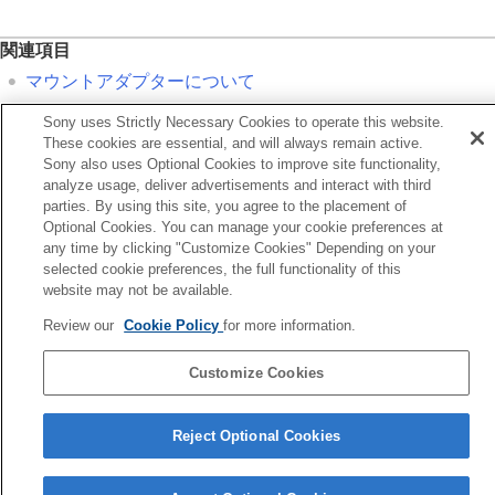
関連項目
マウントアダプターについて
Sony uses Strictly Necessary Cookies to operate this website.
前へ
These cookies are essential, and will always remain active.
モリーカードをカメラに入れる/取り出す
Sony also uses Optional Cookies to improve site functionality,
次へ
analyze usage, deliver advertisements and interact with third
parties. By using this site, you agree to the placement of
カメラの初期設定を行
Optional Cookies. You can manage your cookie preferences at
TP1001341815
any time by clicking "Customize Cookies" Depending on your
お使いのカメラの本体ソフトウェアがVer.2.00未満の場合は下記URLの
selected cookie preferences, the full functionality of this
ヘルプガイドをご覧ください。
website may not be available.
https://helpguide.sony.net/ilc/2040/v1/ja/index.html
Review our
Cookie Policy
for more information.
言語選択ページへ
Customize Cookies
5-060-285-03(2)
Copyright 2024 Sony Corporation
Reject Optional Cookies