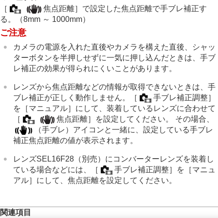
インターバル撮影機能
［
焦点距離］
で設定した焦点距離で手ブレ補正す
より高解像の静止画を撮影する
る。（8mm ～ 1000mm）
画質や記録形式を設定する
ご注意
タッチ機能を使う
シャッターの設定
カメラの電源を入れた直後やカメラを構えた直後、シャッ
ズームする
ターボタンを半押しせずに一気に押し込んだときは、手ブ
フラッシュを使う
レ補正の効果が得られにくいことがあります。
手ブレを補正する
手ブレ補正
（静止画）
レンズから焦点距離などの情報が取得できないときは、手
手ブレ補正
（動画）
ブレ補正が正しく動作しません。
［
手ブレ補正調整］
手ブレ補正調整
（静止画/動画）
を
［マニュアル］
にして、装着しているレンズに合わせて
手ブレ補正焦点距離（静止画/動画）
［
焦点距離］
を設定してください。 その場合、
レンズ補正
（静止画/動画）
（手ブレ）アイコンと一緒に、設定している手ブレ
ノイズリダクション
補正焦点距離の値が表示されます。
撮影中の画面表示を設定する
動画の音声を記録する
レンズSEL16F28（別売）にコンバーターレンズを装着し
動画を撮影しながら静止画を切り出す
ている場合などには、
［
手ブレ補正調整］
を
［マニュ
TC/UB設定
アル］
にして、焦点距離を設定してください。
外部RAWレコーダーにRAW動画を出力する
画像と音声をライブ配信する
カメラをカスタマイズする
関連項目