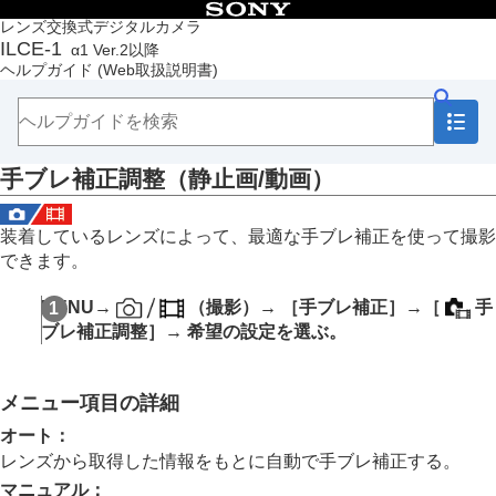
目次
レンズ交換式デジタルカメラ
ILCE-1
α1 Ver.2以降
トップページ
ヘルプガイド
(Web取扱説明書)
ヘルプガイドの使いかた
必ずお読みください
本体と付属品を確認する
各部の名称
手ブレ補正調整
（静止画/動画）
本機の基本操作
準備/基本的な撮影
MENU一覧から機能を探す
装着しているレンズによって、最適な手ブレ補正を使って撮影
撮影機能を活用する
できます。
この章の目次
撮影モードを選ぶ
MENU
→
（
撮影
）→
［手ブレ補正］
→
［
手
フォーカス（ピント）を合わせる
ブレ補正調整］
→ 希望の設定を選ぶ。
顔/瞳AF
フォーカス機能を使う
露出/測光を調整する
メニュー項目の詳細
ISO感度を選ぶ
ホワイトバランス
オート
：
画像に効果を加える
レンズから取得した情報をもとに自動で手ブレ補正する。
ドライブモードを使う（連写/セルフタイマー）
マニュアル
：