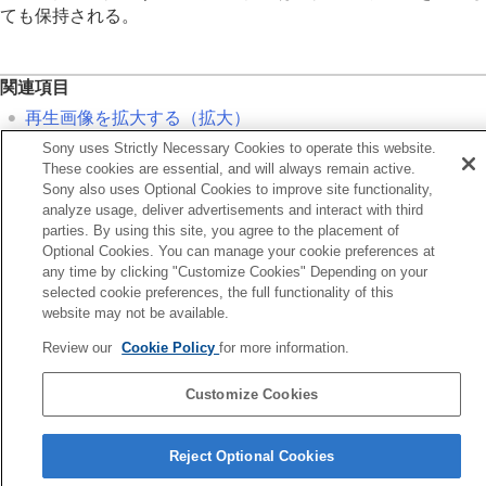
記録画像を自動的に回転させる（
記録画像の
ても保持される。
回転表示
）
動画を再生する
再生/モニタリング音量
関連項目
4ch音声のモニタリング
（動画）
再生画像を拡大する（拡大）
スライドショーで再生する（
スライドショ
ー
）
拡大の初期位置
Sony uses Strictly Necessary Cookies to operate this website.
インターバル連続再生
These cookies are essential, and will always remain active.
インターバル再生速度
Sony also uses Optional Cookies to improve site functionality,
前へ
analyze usage, deliver advertisements and interact with third
画像の表示方法を変える
生画像を拡大する（拡大）
parties. By using this site, you agree to the placement of
画像間をジャンプ移動する方法を設定する（
画像
次へ
Optional Cookies. You can manage your cookie preferences at
送り設定
）
any time by clicking "Customize Cookies" Depending on your
拡大の初期位
selected cookie preferences, the full functionality of this
撮影した画像を保護する（
プロテクト
）
TP1001358496
website may not be available.
画像に情報を追加する
お使いのカメラの本体ソフトウェアがVer.2.00未満の場合は下記URLの
トリミング
Review our
Cookie Policy
for more information.
ヘルプガイドをご覧ください。
動画から静止画を切り出す
https://helpguide.sony.net/ilc/2040/v1/ja/index.html
メモリーカード間で画像をコピーする（
コピー
）
Customize Cookies
画像を削除する
テレビと接続して画像を見る
言語選択ページへ
Reject Optional Cookies
カメラの設定を変更する
5-060-285-03(2)
スマートフォンでできること