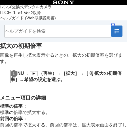
目次
レンズ交換式デジタルカメラ
ILCE-1
α1 Ver.2以降
トップページ
ヘルプガイド
(Web取扱説明書)
ヘルプガイドの使いかた
必ずお読みください
本体と付属品を確認する
各部の名称
拡大の初期倍率
本機の基本操作
準備/基本的な撮影
画像を再生し拡大表示するときの、拡大の初期倍率を選びま
MENU一覧から機能を探す
す。
撮影機能を活用する
カメラをカスタマイズする
MENU
→
（
再生
）→
［拡大］
→
［
拡大の初期倍
再生する
率］
→希望の設定を選ぶ。
この章の目次
画像を見る
複数メディアの再生設定
メニュー項目の詳細
複数メディアの表示設定
静止画を再生する
標準の倍率
：
再生画像を拡大する（拡大）
標準の倍率で拡大する。
拡大の初期倍率
前回の倍率
：
拡大の初期位置
前回の倍率で拡大する。前回の倍率は、拡大表示画面を終了し