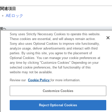
AELボタン
AF-ONボタン
関連項目
前ダイヤル・後ダイヤル
AEロック
キーボード画面
カメラ内ガイド
前へ
準備/基本的な撮影
除ボタン
Sony uses Strictly Necessary Cookies to operate this website.
MENU一覧から機能を探す
These cookies are essential, and will always remain active.
次へ
撮影機能を活用する
Sony also uses Optional Cookies to improve site functionality,
AF-ONボ
カメラをカスタマイズする
analyze usage, deliver advertisements and interact with third
TP1001367307
再生する
parties. By using this site, you agree to the placement of
Optional Cookies. You can manage your cookie preferences at
カメラの設定を変更する
any time by clicking "Customize Cookies" Depending on your
スマートフォンでできること
selected cookie preferences, the full functionality of this
パソコンでできること
website may not be available.
クラウドサービスを利用する
お使いのカメラの本体ソフトウェアがVer.2.00未満の場合は下記URLの
資料
Review our
Cookie Policy
for more information.
ヘルプガイドをご覧ください。
故障かな？と思ったら
https://helpguide.sony.net/ilc/2040/v1/ja/index.html
Customize Cookies
言語選択ページへ
Reject Optional Cookies
5-060-285-03(2)