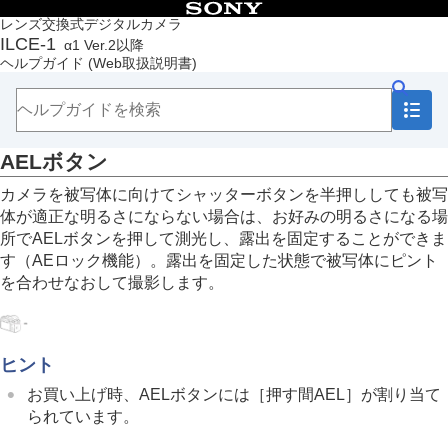
目次
レンズ交換式デジタルカメラ
ILCE-1
α1 Ver.2以降
トップページ
ヘルプガイド
(Web取扱説明書)
ヘルプガイドの使いかた
必ずお読みください
本体と付属品を確認する
各部の名称
AELボタン
本機の基本操作
タッチパネル
カメラを被写体に向けてシャッターボタンを半押ししても被写
タッチ機能アイコン
体が適正な明るさにならない場合は、お好みの明るさになる場
コントロールホイール
所でAELボタンを押して測光し、露出を固定することができま
マルチセレクター
す（AEロック機能）。露出を固定した状態で被写体にピント
モードダイヤル
を合わせなおして撮影します。
フォーカスモードダイヤル
ドライブモードダイヤル
MENUボタン
メインメニュー（撮影設定一覧）
ヒント
Fn（ファンクション）ボタン
C（カスタム）ボタン
お買い上げ時、AELボタンには
［押す間AEL］
が割り当て
DISP（画面表示切換）ボタン
られています。
削除ボタン