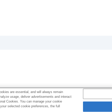
の場合は下記URLのヘルプガイドをご覧ください。
okies are essential, and will always remain
analyze usage, deliver advertisements and interact
ptional Cookies. You can manage your cookie
our selected cookie preferences, the full