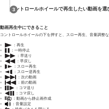
複数メディアの表示設定
静止画を再生する
コントロールホイールで再生したい動画を選
再生画像を拡大する（拡大）
拡大の初期倍率
動画再生中にできること
拡大の初期位置
記録画像を自動的に回転させる（
記
コントロールホイールの下を押すと、スロー再生、音量調整な
動画を再生する
：再生
再生/モニタリング音量
：一時停止
4ch音声のモニタリング
（動画）
：早送り
スライドショーで再生する（
スライ
：早戻し
：スロー再生
インターバル連続再生
：スロー逆再生
インターバル再生速度
：次の動画
：前の動画
画像の表示方法を変える
：コマ送り
画像間をジャンプ移動する方法を設定す
：コマ戻し
撮影した画像を保護する（
プロテクト
）
：
動画から静止画作成
画像に情報を追加する
：音量設定