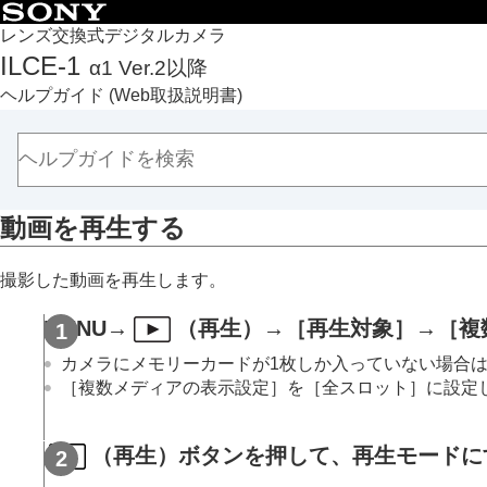
目次
レンズ交換式デジタルカメラ
ILCE-1
α1 Ver.2以降
トップページ
ヘルプガイド
(Web取扱説明書)
ヘルプガイドの使いかた
必ずお読みください
本体と付属品を確認する
各部の名称
動画を再生する
本機の基本操作
準備/基本的な撮影
撮影した動画を再生します。
MENU一覧から機能を探す
撮影機能を活用する
MENU
→
（
再生
）→
［再生対象］
→
［複
カメラをカスタマイズする
カメラにメモリーカードが1枚しか入っていない場合
再生する
［複数メディアの表示設定］
を
［全スロット］
に設定
この章の目次
画像を見る
（再生）ボタンを押して、再生モードに
複数メディアの再生設定