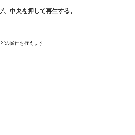
び、中央を押して再生する。
録画像の回転表示
）
どの操作を行えます。
ドショー
）
る（
画像送り設定
）