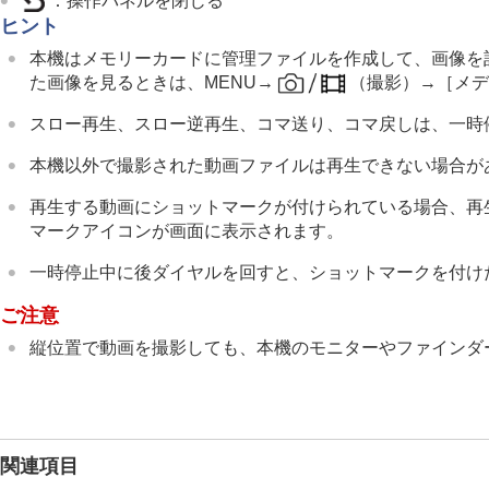
：操作パネルを閉じる
トリミング
ヒント
動画から静止画を切り出す
本機はメモリーカードに管理ファイルを作成して、画像を
メモリーカード間で画像をコピーする（
た画像を見るときは、
MENU
→
（
撮影
）→
［メ
画像を削除する
テレビと接続して画像を見る
スロー再生、スロー逆再生、コマ送り、コマ戻しは、一時
カメラの設定を変更する
本機以外で撮影された動画ファイルは再生できない場合が
スマートフォンでできること
再生する動画にショットマークが付けられている場合、再
パソコンでできること
マークアイコンが画面に表示されます。
クラウドサービスを利用する
資料
一時停止中に後ダイヤルを回すと、ショットマークを付け
故障かな？と思ったら
ご注意
縦位置で動画を撮影しても、本機のモニターやファインダ
関連項目