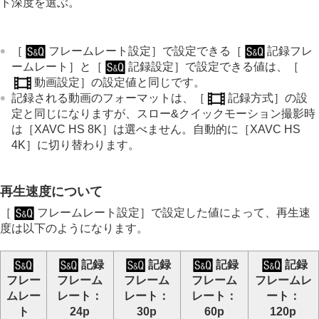
ト深度を選ぶ。
シャッターの設定
ズームする
フラッシュを使う
［
フレームレート設定］
で設定できる
［
記録フレ
手ブレを補正する
ームレート］
と
［
記録設定］
で設定できる値は、
［
レンズ補正
（静止画/動画）
動画設定］
の設定値と同じです。
ノイズリダクション
記録される動画のフォーマットは、
［
記録方式］
の設
撮影中の画面表示を設定する
動画の音声を記録する
定と同じになりますが、スロー&クイックモーション撮影時
動画を撮影しながら静止画を切り出す
は
［XAVC HS 8K］
は選べません。自動的に
［XAVC HS
TC/UB設定
4K］
に切り替わります。
外部RAWレコーダーにRAW動画を出力する
画像と音声をライブ配信する
再生速度について
カメラをカスタマイズする
再生する
［
フレームレート設定］
で設定した値によって、再生速
カメラの設定を変更する
度は以下のようになります。
スマートフォンでできること
パソコンでできること
記録
記録
記録
記録
クラウドサービスを利用する
フレー
フレーム
フレーム
フレーム
フレームレ
資料
故障かな？と思ったら
ムレー
レート
：
レート
：
レート
：
ート
：
ト
24p
30p
60p
120p