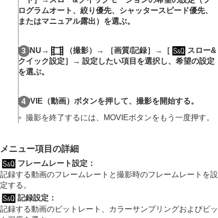
インターバル撮影機能
ログラムオート
、
絞り優先
、
シャッタースピード優先
、
より高解像の静止画を撮影する
または
マニュアル露出
）を選ぶ。
画質や記録形式を設定する
JPEG/HEIF切換
画質/画像サイズ設定
：
ファイル形式
（静止
MENU→
（
撮影
）→
［画質/記録］
→
［
スロー&
画）
クイック設定］
→ 設定したい項目を選択し、希望の設定
画質/画像サイズ設定
：
RAW記録方式
を選ぶ。
画質/画像サイズ設定
：
JPEG画質
/
HEIF画質
画質/画像サイズ設定
：
JPEG画像サイズ
/
HEIF
画像サイズ
MOVIE（動画）ボタンを押して、撮影を開始する。
アスペクト比
HLG静止画
撮影を終了するには、MOVIEボタンをもう一度押す。
色空間
記録方式
（動画）
動画設定
（動画）
メニュー項目の詳細
スロー&クイック設定
フレームレート設定
：
プロキシー設定
記録する動画のフレームレートと撮影時のフレームレートを設
APS-C S35（Super35mm）撮影（静止画/動
定する。
画）
撮影範囲（画角）について
記録設定
：
記録する動画のビットレート、カラーサンプリングおよびビッ
タッチ機能を使う