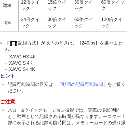
12倍クイ
15倍クイ
30倍クイ
60倍クイッ
2fps
ック
ック
ック
ク
24倍クイ
30倍クイ
60倍クイ
120倍クイ
1fps
ック
ック
ック
ック
［
記録方式］
が以下のときは、
［240fps］
を選べませ
ん。
XAVC HS 4K
XAVC S 4K
XAVC S-I 4K
ヒント
記録可能時間の目安は、「
動画の記録可能時間
」をご覧く
ださい。
ご注意
スロー&クイックモーション撮影では、実際の撮影時間
と、動画として記録される時間が異なります。モニター上
部に表示される記録可能時間は、メモリーカードの残り撮