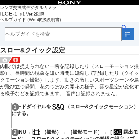
目次
レンズ交換式デジタルカメラ
ILCE-1
α1 Ver.2以降
トップページ
ヘルプガイド
(Web取扱説明書)
ヘルプガイドの使いかた
必ずお読みください
本体と付属品を確認する
各部の名称
スロー&クイック設定
本機の基本操作
準備/基本的な撮影
MENU一覧から機能を探す
肉眼では捉えられない一瞬を記録したり（スローモーション撮
撮影機能を活用する
影）、長時間の現象を短い時間に短縮して記録したり（クイッ
この章の目次
クモーション撮影）します。動きの激しいスポーツシーンや鳥
撮影モードを選ぶ
が飛び立つ瞬間、花のつぼみの開花の様子、雲や星空が変化す
フォーカス（ピント）を合わせる
る様子などを記録できます。 音声は記録されません。
顔/瞳AF
フォーカス機能を使う
モードダイヤルを
（
スロー&クイックモーション
）
露出/測光を調整する
にする。
ISO感度を選ぶ
ホワイトバランス
画像に効果を加える
MENU→
（
撮影
）→
［撮影モード］
→
［
露出モ
ドライブモードを使う（連写/セルフタイマー）
ード］
→
スロー&クイックモーション
の希望の設定（
プ