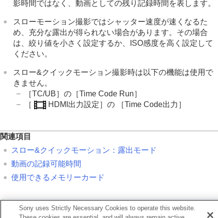
影時間ではなく、動画としての残り記録時間を表します。
スローモーション撮影ではシャッター速度が速くなるた
め、充分な露出が得られない場合があります。その場合
は、絞り値を小さく設定するか、ISO感度を高く設定して
ください。
スロー&クイックモーション撮影時は以下の機能は使用で
きません。
［TC/UB］
の
［Time Code Run］
［
HDMI出力設定］の
［Time Code出力］
関連項目
スロー&クイックモーション：露出モード
動画の記録可能時間
使用できるメモリーカード
前へ
Sony uses Strictly Necessary Cookies to operate this website.
画設定（動画）
These cookies are essential, and will always remain active.