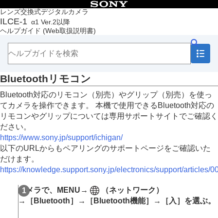
目次
レンズ交換式デジタルカメラ
ILCE-1
α1 Ver.2以降
トップページ
ヘルプガイド
(Web取扱説明書)
ヘルプガイドの使いかた
必ずお読みください
本体と付属品を確認する
各部の名称
Bluetoothリモコン
本機の基本操作
準備/基本的な撮影
Bluetooth対応のリモコン（別売）やグリップ（別売）を使っ
MENU一覧から機能を探す
てカメラを操作できます。 本機で使用できるBluetooth対応の
撮影機能を活用する
リモコンやグリップについては専用サポートサイトでご確認く
カメラをカスタマイズする
ださい。
再生する
https://www.sony.jp/support/ichigan/
カメラの設定を変更する
以下のURLからもペアリングのサポートページをご確認いた
メモリーカードの設定
だけます。
ファイルの設定
https://knowledge.support.sony.jp/electronics/support/articles/
ネットワークの設定
Wi-Fi接続
カメラで、
MENU
→
（
ネットワーク
）
アクセスポイント簡単登録
アクセスポイント手動登録
→
［Bluetooth］
→
［Bluetooth機能］
→
［入］
を選ぶ。
Wi-Fi周波数帯