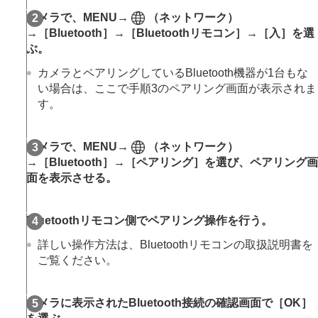
Wi-Fi情報表示
カメラで、
MENU
→
（
ネットワーク
）
SSID・PWリセット
→
［Bluetooth］
→
［Bluetoothリモコン］
→
［入］
を選
Bluetooth設定
ぶ。
Bluetoothリモコン
有線LAN
カメラとペアリングしているBluetooth機器が1台もな
テザリング接続
い場合は、ここで手順3のペアリング画面が表示されま
機内モード
す。
機器名称変更
ルート証明書の読み込み
アクセス認証設定
カメラで、
MENU
→
（
ネットワーク
）
アクセス認証情報
→
［Bluetooth］
→
［ペアリング］
を選び、ペアリング画
セキュリティ(IPsec)
面を表示させる。
Wi-Fi Direct設定
ネットワーク設定リセット
FTP転送機能
Bluetoothリモコン側でペアリング操作を行う。
ファインダー/モニターの設定
詳しい操作方法は、Bluetoothリモコンの取扱説明書を
電力設定
ご覧ください。
USB設定
外部出力設定
一般設定
カメラに表示されたBluetooth接続の確認画面で
［OK］
スマートフォンでできること