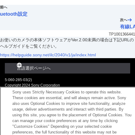
前へ
luetooth設定
次へ
有線L
TP1001366441
お使いのカメラの本体ソフトウェアがVer.2.00未満の場合は下記URLの
ヘルプガイドをご覧ください。
https://helpguide.sony.net/ilc/2040/v1/ja/index.html
言語選択ページへ
5-060-285-03(2)
Copyright 2024 Sony Corporation
Sony uses Strictly Necessary Cookies to operate this website.
These cookies are essential, and will always remain active. Sony
also uses Optional Cookies to improve site functionality, analyze
usage, deliver advertisements and interact with third parties. By
using this site, you agree to the placement of Optional Cookies. You
can manage your cookie preferences at any time by clicking
"Customize Cookies" Depending on your selected cookie
preferences, the full functionality of this website may not be