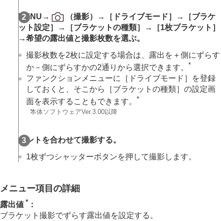
ドライブモード
連続撮影
MENU
→
（
撮影
）→
［ドライブモード］
→
［ブラケ
連続撮影の速度
ット設定］
→
［ブラケットの種類］
→
［1枚ブラケット］
セルフタイマー（1枚）
→希望の露出値と撮影枚数を選ぶ。
セルフタイマー（連続）
セルフタイマーの種類
撮影枚数を2枚に設定する場合は、露出を＋側にずらす
連続ブラケット
*
か－側にずらすかの2通りから選択できます。
1枚ブラケット
ファンクションメニューに
［ドライブモード］
を登録
ブラケット撮影時のインジケーター
しておくと、そこから
［ブラケットの種類］
の設定画
フォーカスブラケット
*
面を表示することもできます。
ホワイトバランスブラケット
*
本体ソフトウェアVer.3.00以降
DROブラケット
ブラケット設定
ピントを合わせて撮影する。
インターバル撮影機能
より高解像の静止画を撮影する
1枚ずつシャッターボタンを押して撮影します。
画質や記録形式を設定する
タッチ機能を使う
シャッターの設定
メニュー項目の詳細
ズームする
*
露出値
：
フラッシュを使う
ブラケット撮影でずらす露出値を設定する。
手ブレを補正する