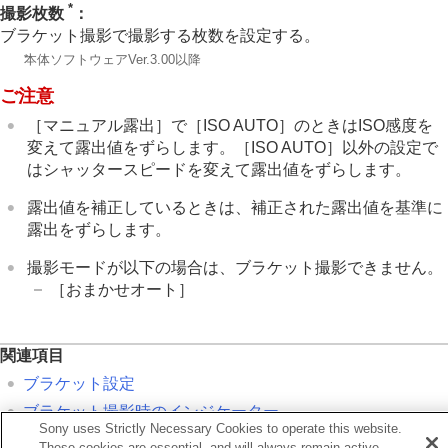
*
レンズ補正
（静止画/動画）
撮影枚数
：
ノイズリダクション
ブラケット撮影で撮影する枚数を設定する。
撮影中の画面表示を設定する
*
本体ソフトウェアVer.3.00以降
動画の音声を記録する
ご注意
動画を撮影しながら静止画を切り出す
TC/UB設定
［マニュアル露出］
で
［ISO AUTO］
のときはISO感度を
外部RAWレコーダーにRAW動画を出力する
変えて露出値をずらします。
［ISO AUTO］
以外の設定で
画像と音声をライブ配信する
はシャッタースピードを変えて露出値をずらします。
カメラをカスタマイズする
再生する
露出値を補正しているときは、補正された露出値を基準に
カメラの設定を変更する
露出をずらします。
スマートフォンでできること
パソコンでできること
撮影モードが以下の場合は、ブラケット撮影できません。
クラウドサービスを利用する
［おまかせオート］
資料
故障かな？と思ったら
関連項目
ブラケット設定
ブラケット撮影時のインジケーター
Sony uses Strictly Necessary Cookies to operate this website.
These cookies are essential, and will always remain active.