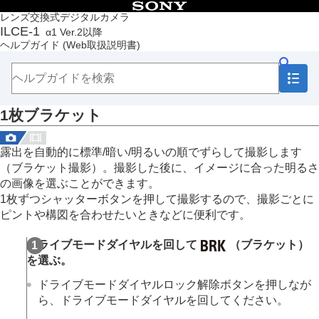
目次
レンズ交換式デジタルカメラ
ILCE-1
α1 Ver.2以降
トップページ
ヘルプガイド
(Web取扱説明書)
ヘルプガイドの使いかた
必ずお読みください
本体と付属品を確認する
各部の名称
1枚ブラケット
本機の基本操作
準備/基本的な撮影
MENU一覧から機能を探す
露出を自動的に標準/暗い/明るいの順でずらして撮影します
撮影機能を活用する
（ブラケット撮影）。撮影した後に、イメージに合った明るさ
この章の目次
の画像を選ぶことができます。
撮影モードを選ぶ
1枚ずつシャッターボタンを押して撮影するので、撮影ごとに
フォーカス（ピント）を合わせる
ピントや構図を合わせたいときなどに便利です。
顔/瞳AF
フォーカス機能を使う
ドライブモードダイヤルを回して
（ブラケット）
露出/測光を調整する
を選ぶ。
ISO感度を選ぶ
ホワイトバランス
ドライブモードダイヤルロック解除ボタンを押しなが
画像に効果を加える
ら、ドライブモードダイヤルを回してください。
ドライブモードを使う（連写/セルフタイマー）