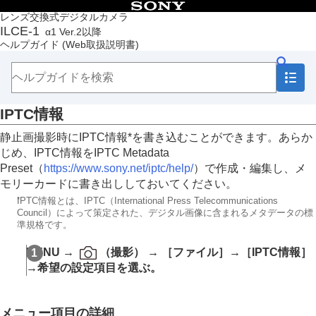
目次
レンズ交換式デジタルカメラ
ILCE-1
α1 Ver.2以降
トップページ
ヘルプガイド
(Web取扱説明書)
ヘルプガイドの使いかた
必ずお読みください
本体と付属品を確認する
各部の名称
IPTC情報
本機の基本操作
準備/基本的な撮影
静止画撮影時にIPTC情報*を書き込むことができます。あらか
MENU一覧から機能を探す
じめ、IPTC情報をIPTC Metadata
撮影機能を活用する
Preset（
https://www.sony.net/iptc/help/
）で作成・編集し、メ
カメラをカスタマイズする
モリーカードに書き出ししておいてください。
再生する
*
IPTC情報とは、IPTC（International Press Telecommunications
カメラの設定を変更する
Council）によって策定された、デジタル画像に含まれるメタデータの標
メモリーカードの設定
準規格です。
ファイルの設定
ファイル/フォルダー設定
MENU
→
（
撮影
） →
［ファイル］
→
［IPTC情報］
記録フォルダー選択
→希望の設定項目を選ぶ。
フォルダー新規作成
ファイル設定
IPTC情報
メニュー項目の詳細