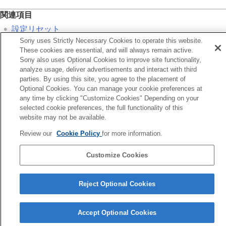
関連項目
設定リセット
Sony uses Strictly Necessary Cookies to operate this website.
These cookies are essential, and will always remain active.
前へ
Sony also uses Optional Cookies to improve site functionality,
ァイル設定
analyze usage, deliver advertisements and interact with third
次へ
parties. By using this site, you agree to the placement of
著作権情
Optional Cookies. You can manage your cookie preferences at
any time by clicking "Customize Cookies" Depending on your
TP1001365850
selected cookie preferences, the full functionality of this
お使いのカメラの本体ソフトウェアがVer.2.00未満の場合は下記URLの
website may not be available.
ヘルプガイドをご覧ください。
Review our
Cookie Policy
for more information.
https://helpguide.sony.net/ilc/2040/v1/ja/index.html
Customize Cookies
言語選択ページへ
5-060-285-03(2)
Reject Optional Cookies
Copyright 2024 Sony Corporation
Accept Optional Cookies