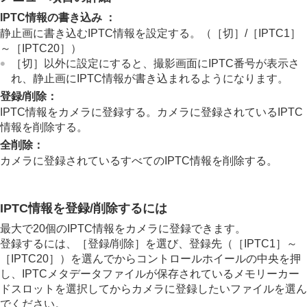
著作権情報
IPTC情報の書き込み
：
シリアル番号書き込み
（静止画/動画）
静止画に書き込むIPTC情報を設定する。（
［切］
/
［IPTC1］
ネットワークの設定
～
［IPTC20］
）
ファインダー/モニターの設定
［切］
以外に設定にすると、撮影画面にIPTC番号が表示さ
電力設定
れ、静止画にIPTC情報が書き込まれるようになります。
USB設定
外部出力設定
登録/削除
：
一般設定
IPTC情報をカメラに登録する。カメラに登録されているIPTC
スマートフォンでできること
情報を削除する。
パソコンでできること
全削除
：
クラウドサービスを利用する
カメラに登録されているすべてのIPTC情報を削除する。
資料
故障かな？と思ったら
IPTC情報を登録/削除するには
最大で20個のIPTC情報をカメラに登録できます。
登録するには、
［登録/削除］
を選び、登録先（
［IPTC1］
～
［IPTC20］
）を選んでからコントロールホイールの中央を押
し、IPTCメタデータファイルが保存されているメモリーカー
ドスロットを選択してからカメラに登録したいファイルを選ん
でください。