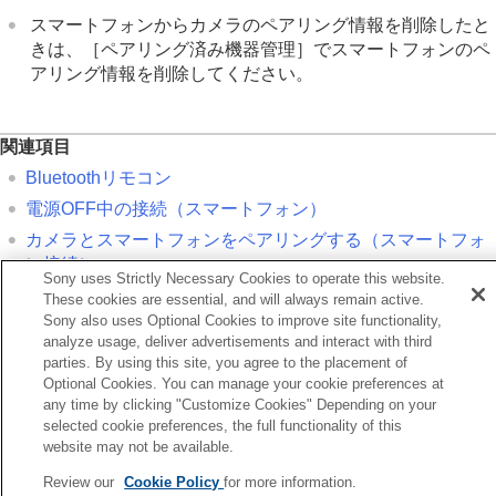
パソコンでできること
スマートフォンからカメラのペアリング情報を削除したと
クラウドサービスを利用する
きは、
［ペアリング済み機器管理］
でスマートフォンのペ
資料
アリング情報を削除してください。
故障かな？と思ったら
関連項目
Bluetoothリモコン
電源OFF中の接続
（スマートフォン）
カメラとスマートフォンをペアリングする（
スマートフォ
ン接続
）
Sony uses Strictly Necessary Cookies to operate this website.
These cookies are essential, and will always remain active.
Sony also uses Optional Cookies to improve site functionality,
前へ
analyze usage, deliver advertisements and interact with third
SID・PWリセット
parties. By using this site, you agree to the placement of
次へ
Optional Cookies. You can manage your cookie preferences at
Bluetoothリモ
any time by clicking "Customize Cookies" Depending on your
TP1001358974
selected cookie preferences, the full functionality of this
お使いのカメラの本体ソフトウェアがVer.2.00未満の場合は下記URLの
website may not be available.
ヘルプガイドをご覧ください。
Review our
Cookie Policy
for more information.