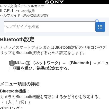
目次
レンズ交換式デジタルカメラ
ILCE-1
α1 Ver.2以降
トップページ
ヘルプガイド
(Web取扱説明書)
ヘルプガイドの使いかた
必ずお読みください
本体と付属品を確認する
各部の名称
Bluetooth設定
本機の基本操作
準備/基本的な撮影
カメラとスマートフォンまたはBluetooth対応のリモコンやグ
MENU一覧から機能を探す
リップをBluetooth接続するための設定をします。
撮影機能を活用する
カメラをカスタマイズする
MENU
→
（
ネットワーク
）→
［Bluetooth］
→メニュ
再生する
ー項目を選び、希望の設定にする。
カメラの設定を変更する
メモリーカードの設定
ファイルの設定
メニュー項目の詳細
ネットワークの設定
Wi-Fi接続
Bluetooth機能
：
アクセスポイント簡単登録
カメラのBluetooth機能を有効にするかどうかを設定する。
アクセスポイント手動登録
（
［入］
/
［切］
）
Wi-Fi周波数帯
ペアリング
：