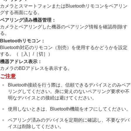
Wi-Fi情報表示
カメラとスマートフォンまたはBluetoothリモコンをペアリン
SSID・PWリセット
グする画面になる。
Bluetooth設定
ペアリング済み機器管理
：
Bluetoothリモコン
有線LAN
カメラとペアリングした機器のペアリング情報を確認/削除す
テザリング接続
る。
機内モード
Bluetoothリモコン
：
機器名称変更
Bluetooth対応のリモコン（別売）を使用するかどうかを設定
ルート証明書の読み込み
する。（
［入］
/
［切］
）
アクセス認証設定
機器アドレス表示
：
アクセス認証情報
カメラのBDアドレスを表示する。
セキュリティ(IPsec)
Wi-Fi Direct設定
ご注意
ネットワーク設定リセット
Bluetooth接続を行う際は、信頼できるデバイスとのみペア
FTP転送機能
リングしてください。身に覚えのないペアリング要求や不
明なデバイスとの接続は避けてください。
ファインダー/モニターの設定
電力設定
使用しないときは、Bluetooth機能をオフにしてください。
USB設定
外部出力設定
ペアリング済みのデバイスを定期的に確認し、不要なデバ
一般設定
イスは削除してください。
スマートフォンでできること