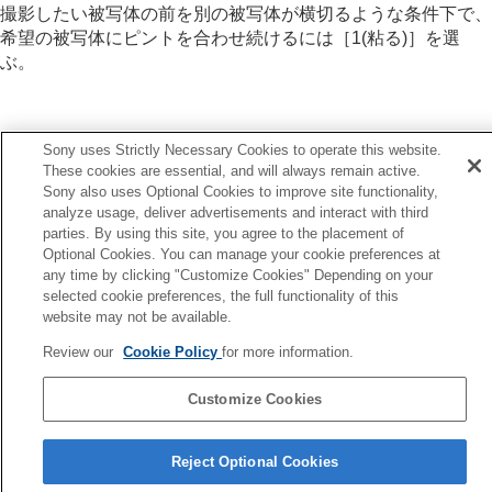
フォーカス位置の循環
（静止画/動画）
撮影したい被写体の前を別の被写体が横切るような条件下で、
AF枠の移動量
（静止画/動画）
希望の被写体にピントを合わせ続けるには
［1(粘る)］
を選
フォーカスエリア枠色
（静止画/動画）
ぶ。
フォーカスエリア自動消灯
トラッキング中エリア枠表示
AF-Cエリア表示
位相差AFエリア表示
Sony uses Strictly Necessary Cookies to operate this website.
前へ
AF被写体追従感度
These cookies are essential, and will always remain active.
相差AFエリア表示
AFトランジション速度
Sony also uses Optional Cookies to improve site functionality,
次へ
analyze usage, deliver advertisements and interact with third
AF乗り移り感度
parties. By using this site, you agree to the placement of
AFトランジション
AFアシスト
Optional Cookies. You can manage your cookie preferences at
AF/MF切換
TP1001341919
any time by clicking "Customize Cookies" Depending on your
シャッター半押しAF
selected cookie preferences, the full functionality of this
AFオン
website may not be available.
フォーカスホールド
お使いのカメラの本体ソフトウェアがVer.2.00未満の場合は下記URLの
プリAF
Review our
Cookie Policy
for more information.
ヘルプガイドをご覧ください。
AF-S時の優先設定
https://helpguide.sony.net/ilc/2040/v1/ja/index.html
AF-C時の優先設定
Customize Cookies
AF補助光
言語選択ページへ
AF時の絞り駆動
Reject Optional Cookies
プリセットフォーカス/ズーム
5-060-285-03(2)
ピント拡大中のAF