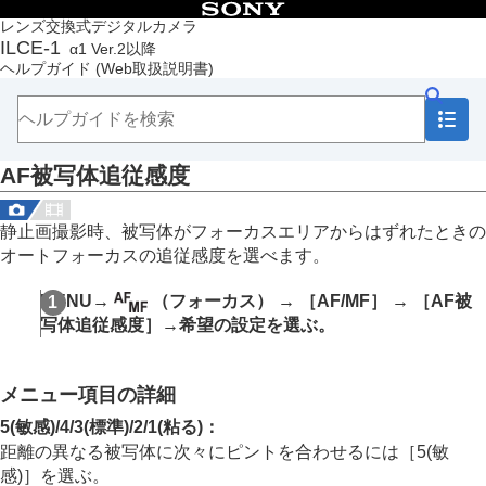
目次
レンズ交換式デジタルカメラ
ILCE-1
α1 Ver.2以降
トップページ
ヘルプガイド
(Web取扱説明書)
ヘルプガイドの使いかた
必ずお読みください
本体と付属品を確認する
各部の名称
AF被写体追従感度
本機の基本操作
準備/基本的な撮影
MENU一覧から機能を探す
静止画撮影時、被写体がフォーカスエリアからはずれたときの
撮影機能を活用する
オートフォーカスの追従感度を選べます。
この章の目次
撮影モードを選ぶ
MENU
→
（
フォーカス
） →
［AF/MF］
→
［AF被
フォーカス（ピント）を合わせる
写体追従感度］
→希望の設定を選ぶ。
顔/瞳AF
フォーカス機能を使う
フォーカススタンダード
メニュー項目の詳細
縦横フォーカスエリア切換
フォーカスエリア登録機能
5(敏感)
/
4
/
3(標準)
/
2
/
1(粘る)
：
登録フォーカスエリア消去
距離の異なる被写体に次々にピントを合わせるには
［5(敏
フォーカスエリア限定
（静止画/動画）
感)］
を選ぶ。