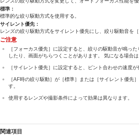
レンズの絞り駆動方式を変更して、オートフォーカス性能を優
フォーカススタンダード
標準
：
縦横フォーカスエリア切換
標準的な絞り駆動方式を使用する。
フォーカスエリア登録機能
サイレント優先
：
登録フォーカスエリア消去
レンズの絞り駆動方式をサイレント優先にし、絞り駆動音を
［
フォーカスエリア限定
（静止画/動画
ご注意
フォーカス位置の循環
（静止画/動画
［フォーカス優先］
に設定すると、絞りの駆動音が鳴った
AF枠の移動量
（静止画/動画）
したり、画面がちらつくことがあります。 気になる場合は
フォーカスエリア枠色
（静止画/動画
［サイレント優先］
に設定すると、ピント合わせの速度が
フォーカスエリア自動消灯
トラッキング中エリア枠表示
［AF時の絞り駆動］
が
［標準］
または
［サイレント優先
AF-Cエリア表示
す。
位相差AFエリア表示
使用するレンズや撮影条件によって効果は異なります。
AF被写体追従感度
AFトランジション速度
AF乗り移り感度
AFアシスト
関連項目
AF/MF切換