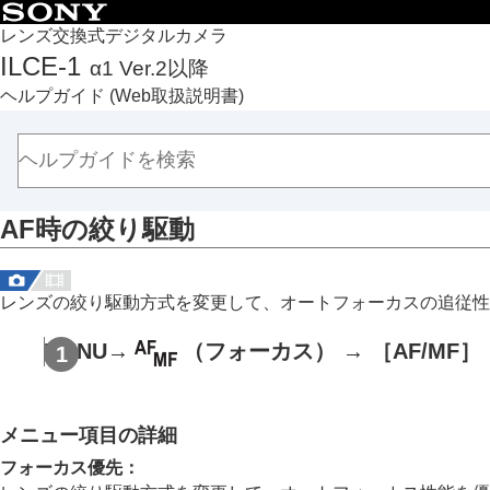
目次
レンズ交換式デジタルカメラ
ILCE-1
α1 Ver.2以降
トップページ
ヘルプガイド
(Web取扱説明書)
ヘルプガイドの使いかた
必ずお読みください
本体と付属品を確認する
各部の名称
AF時の絞り駆動
本機の基本操作
準備/基本的な撮影
MENU一覧から機能を探す
レンズの絞り駆動方式を変更して、オートフォーカスの追従性
撮影機能を活用する
この章の目次
MENU
→
（
フォーカス
） →
［AF/MF］
撮影モードを選ぶ
フォーカス（ピント）を合わせる
メニュー項目の詳細
顔/瞳AF
フォーカス機能を使う
フォーカス優先
：