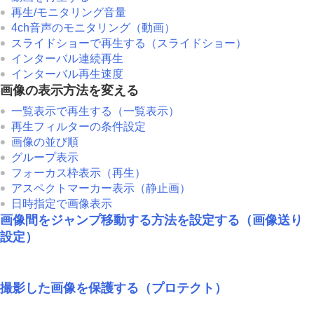
動画から静止画を切り出す
再生/モニタリング音量
メモリーカード間で画像をコピーする（
コピー
）
4ch音声のモニタリング
（動画）
画像を削除する
スライドショーで再生する（
スライドショー
）
テレビと接続して画像を見る
インターバル連続再生
カメラの設定を変更する
インターバル再生速度
スマートフォンでできること
画像の表示方法を変える
パソコンでできること
クラウドサービスを利用する
一覧表示で再生する（
一覧表示
）
資料
再生フィルターの条件設定
故障かな？と思ったら
画像の並び順
グループ表示
フォーカス枠表示
（再生）
アスペクトマーカー表示
（静止画）
日時指定で画像表示
画像間をジャンプ移動する方法を設定する（
画像送り
設定
）
撮影した画像を保護する（
プロテクト
）