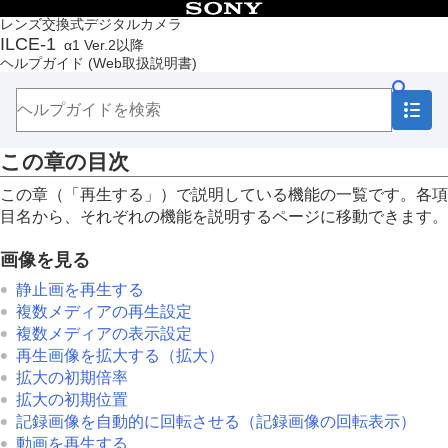
目次
レンズ交換式デジタルカメラ
ILCE-1
α1 Ver.2以降
トップページ
ヘルプガイド
(Web取扱説明書)
ヘルプガイドの使いかた
必ずお読みください
本体と付属品を確認する
各部の名称
この章の目次
本機の基本操作
準備/基本的な撮影
この章（「
再生する
」）で説明している機能の一覧です。各項
MENU一覧から機能を探す
目名から、それぞれの機能を説明するページに移動できます。
撮影機能を活用する
カメラをカスタマイズする
画像を見る
再生する
この章の目次
静止画を再生する
画像を見る
複数メディアの再生設定
画像の表示方法を変える
複数メディアの表示設定
画像間をジャンプ移動する方法を設定する（
画像
再生画像を拡大する（拡大）
送り設定
）
拡大の初期倍率
撮影した画像を保護する（
プロテクト
）
拡大の初期位置
画像に情報を追加する
記録画像を自動的に回転させる（
記録画像の回転表示
）
トリミング
動画を再生する