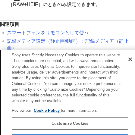
［RAW+HEIF］
のときのみ設定できます。
関連項目
スマートフォンをリモコンとして使う
記録メディア設定
（静止画/動画）：
記録メディア
（静止
画）
Sony uses Strictly Necessary Cookies to operate this website.
These cookies are essential, and will always remain active.
前へ
Sony also uses Optional Cookies to improve site functionality,
マートフォンをリモコンとして使う
analyze usage, deliver advertisements and interact with third
次へ
parties. By using this site, you agree to the placement of
カメラで選んで転送（スマートフォン転送
Optional Cookies. You can manage your cookie preferences at
any time by clicking "Customize Cookies" Depending on your
TP1001368900
selected cookie preferences, the full functionality of this
お使いのカメラの本体ソフトウェアがVer.2.00未満の場合は下記URLの
website may not be available.
ヘルプガイドをご覧ください。
Review our
Cookie Policy
for more information.
https://helpguide.sony.net/ilc/2040/v1/ja/index.html
Customize Cookies
言語選択ページへ