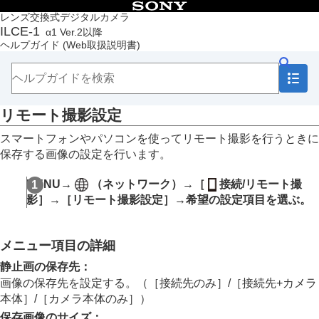
目次
レンズ交換式デジタルカメラ
ILCE-1
α1 Ver.2以降
トップページ
ヘルプガイド
(Web取扱説明書)
ヘルプガイドの使いかた
必ずお読みください
本体と付属品を確認する
各部の名称
リモート撮影設定
本機の基本操作
準備/基本的な撮影
スマートフォンやパソコンを使ってリモート撮影を行うときに
MENU一覧から機能を探す
保存する画像の設定を行います。
撮影機能を活用する
カメラをカスタマイズする
MENU→
（
ネットワーク
）→
［
接続/リモート撮
再生する
影］
→
［リモート撮影設定］
→希望の設定項目を選ぶ。
カメラの設定を変更する
スマートフォンでできること
スマートフォンでできること（Creators’ App）
メニュー項目の詳細
C3 Portal
Monitor & Control
静止画の保存先
：
カメラとスマートフォンをペアリングする（
スマ
画像の保存先を設定する。（
［接続先のみ］
/
［接続先+カメラ
ートフォン接続
）
本体］
/
［カメラ本体のみ］
）
スマートフォンをリモコンとして使う
保存画像のサイズ
：