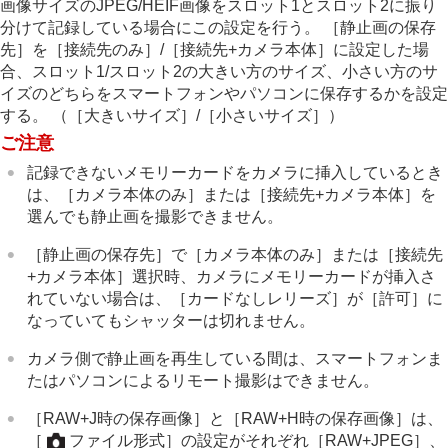
画像サイズのJPEG/HEIF画像をスロット1とスロット2に振り
分けて記録している場合にこの設定を行う。
［静止画の保存
先］
を
［接続先のみ］
/
［接続先+カメラ本体］
に設定した場
合、スロット1/スロット2の大きい方のサイズ、小さい方のサ
イズのどちらをスマートフォンやパソコンに保存するかを設定
する。 （
［大きいサイズ］
/
［小さいサイズ］
）
ご注意
記録できないメモリーカードをカメラに挿入しているとき
は、
［カメラ本体のみ］
または
［接続先+カメラ本体］
を
選んでも静止画を撮影できません。
［静止画の保存先］
で
［カメラ本体のみ］
または
［接続先
+カメラ本体］
選択時、カメラにメモリーカードが挿入さ
れていない場合は、
［カードなしレリーズ］
が
［許可］
に
なっていてもシャッターは切れません。
カメラ側で静止画を再生している間は、スマートフォンま
たはパソコンによるリモート撮影はできません。
［RAW+J時の保存画像］
と
［RAW+H時の保存画像］
は、
［
ファイル形式］
の設定がそれぞれ
［RAW+JPEG］
、