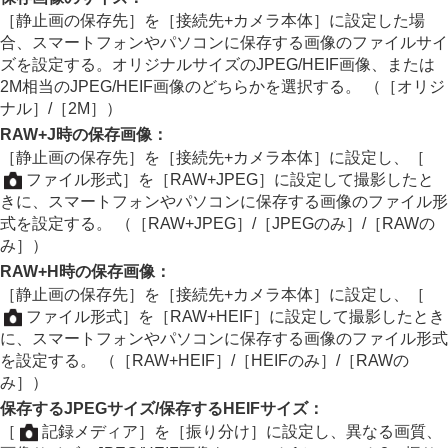
スマートフォンをリモコンとして使う
［静止画の保存先］
を
［接続先+カメラ本体］
に設定した場
リモート撮影設定
合、スマートフォンやパソコンに保存する画像のファイルサイ
スマートフォンに画像を転送する
ズを設定する。オリジナルサイズのJPEG/HEIF画像、または
カメラの電源OFF中に接続する
2M相当のJPEG/HEIF画像のどちらかを選択する。 （
［オリジ
スマートフォンから位置情報を取得する
ナル］
/
［2M］
）
パソコンでできること
RAW+J時の保存画像
：
クラウドサービスを利用する
［静止画の保存先］
を
［接続先+カメラ本体］
に設定し、
［
資料
ファイル形式］
を
［RAW+JPEG］
に設定して撮影したと
故障かな？と思ったら
きに、スマートフォンやパソコンに保存する画像のファイル形
式を設定する。 （
［RAW+JPEG］
/
［JPEGのみ］
/
［RAWの
み］
）
RAW+H時の保存画像
：
［静止画の保存先］
を
［接続先+カメラ本体］
に設定し、
［
ファイル形式］
を
［RAW+HEIF］
に設定して撮影したとき
に、スマートフォンやパソコンに保存する画像のファイル形式
を設定する。 （
［RAW+HEIF］
/
［HEIFのみ］
/
［RAWの
み］
）
保存するJPEGサイズ
/
保存するHEIFサイズ
：
［
記録メディア］
を
［振り分け］
に設定し、異なる画質、