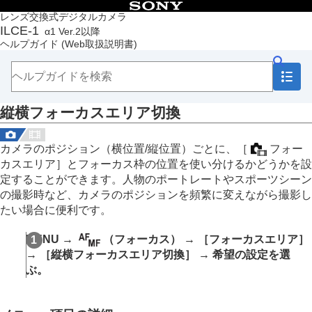
目次
レンズ交換式デジタルカメラ
ILCE-1
α1 Ver.2以降
トップページ
ヘルプガイド
(Web取扱説明書)
ヘルプガイドの使いかた
必ずお読みください
本体と付属品を確認する
各部の名称
縦横フォーカスエリア切換
本機の基本操作
準備/基本的な撮影
MENU一覧から機能を探す
カメラのポジション（横位置/縦位置）ごとに、
［
フォー
撮影機能を活用する
カスエリア］
とフォーカス枠の位置を使い分けるかどうかを設
この章の目次
定することができます。人物のポートレートやスポーツシーン
撮影モードを選ぶ
の撮影時など、カメラのポジションを頻繁に変えながら撮影し
フォーカス（ピント）を合わせる
たい場合に便利です。
顔/瞳AF
フォーカス機能を使う
MENU
→
（
フォーカス
） →
［フォーカスエリア］
フォーカススタンダード
→
［縦横フォーカスエリア切換］
→ 希望の設定を選
縦横フォーカスエリア切換
ぶ。
フォーカスエリア登録機能
登録フォーカスエリア消去
フォーカスエリア限定
（静止画/動画）