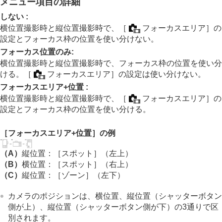
メニュー項目の詳細
フォーカス位置の循環
（静止画/動画）
AF枠の移動量
（静止画/動画）
しない
:
フォーカスエリア枠色
（静止画/動画）
横位置撮影時と縦位置撮影時で、
［
フォーカスエリア］
の
フォーカスエリア自動消灯
設定とフォーカス枠の位置を使い分けない。
トラッキング中エリア枠表示
フォーカス位置のみ
:
AF-Cエリア表示
横位置撮影時と縦位置撮影時で、フォーカス枠の位置を使い分
位相差AFエリア表示
ける。
［
フォーカスエリア］
の設定は使い分けない。
AF被写体追従感度
AFトランジション速度
フォーカスエリア+位置
:
AF乗り移り感度
横位置撮影時と縦位置撮影時で、
［
フォーカスエリア］
の
AFアシスト
設定とフォーカス枠の位置を使い分ける。
AF/MF切換
シャッター半押しAF
［フォーカスエリア+位置］
の例
AFオン
フォーカスホールド
（A）
縦位置：
［スポット］
（左上）
プリAF
（B）
横位置：
［スポット］
（右上）
AF-S時の優先設定
（C）
縦位置：
［ゾーン］
（左下）
AF-C時の優先設定
AF補助光
カメラのポジションは、横位置、縦位置（シャッターボタン
AF時の絞り駆動
側が上）、縦位置（シャッターボタン側が下）の3通りで区
プリセットフォーカス/ズーム
別されます。
ピント拡大中のAF