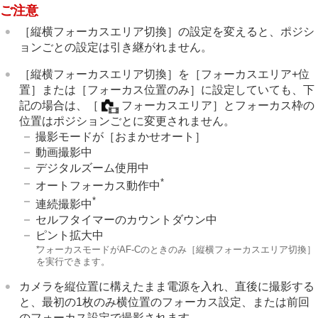
ご注意
MF時自動ピント拡大
ピント拡大
［縦横フォーカスエリア切換］
の設定を変えると、ポジシ
ピント拡大時間
（静止画/動画）
ョンごとの設定は引き継がれません。
ピント拡大初期倍率
（静止画）
ピント拡大初期倍率
（動画）
［縦横フォーカスエリア切換］
を
［フォーカスエリア+位
ピーキング表示
置］
または
［フォーカス位置のみ］
に設定していても、下
記の場合は、
［
フォーカスエリア］
とフォーカス枠の
位置はポジションごとに変更されません。
露出/測光を調整する
撮影モードが
［おまかせオート］
ISO感度を選ぶ
動画撮影中
ホワイトバランス
デジタルズーム使用中
画像に効果を加える
*
オートフォーカス動作中
ドライブモードを使う（連写/セルフタイマー）
*
インターバル撮影機能
連続撮影中
より高解像の静止画を撮影する
セルフタイマーのカウントダウン中
画質や記録形式を設定する
ピント拡大中
タッチ機能を使う
*
フォーカスモードがAF-Cのときのみ
［縦横フォーカスエリア切換］
シャッターの設定
を実行できます。
ズームする
カメラを縦位置に構えたまま電源を入れ、直後に撮影する
フラッシュを使う
と、最初の1枚のみ横位置のフォーカス設定、または前回
手ブレを補正する
のフォーカス設定で撮影されます。