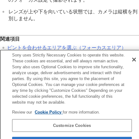
レンズ補正
（静止画/動画）
ノイズリダクション
レンズが上や下を向いている状態では、カメラは縦横を判
撮影中の画面表示を設定する
別しません。
動画の音声を記録する
動画を撮影しながら静止画を切り出す
TC/UB設定
関連項目
外部RAWレコーダーにRAW動画を出力する
画像と音声をライブ配信する
ピントを合わせるエリアを選ぶ（
フォーカスエリア
）
カメラをカスタマイズする
Sony uses Strictly Necessary Cookies to operate this website.
再生する
These cookies are essential, and will always remain active.
前へ
Sony also uses Optional Cookies to improve site functionality,
カメラの設定を変更する
ォーカススタンダード
analyze usage, deliver advertisements and interact with third
スマートフォンでできること
次へ
parties. By using this site, you agree to the placement of
パソコンでできること
フォーカスエリア登録機
Optional Cookies. You can manage your cookie preferences at
クラウドサービスを利用する
any time by clicking "Customize Cookies" Depending on your
TP1001362775
資料
selected cookie preferences, the full functionality of this
お使いのカメラの本体ソフトウェアがVer.2.00未満の場合は下記URLの
故障かな？と思ったら
website may not be available.
ヘルプガイドをご覧ください。
Review our
Cookie Policy
for more information.
https://helpguide.sony.net/ilc/2040/v1/ja/index.html
Customize Cookies
言語選択ページへ
5-060-285-03(2)