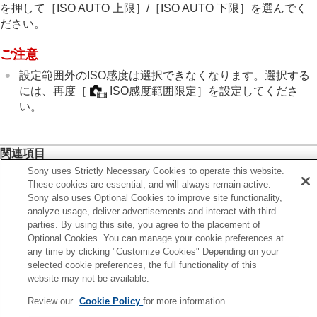
ホワイトバランス
を押して
［ISO AUTO 上限］
/
［ISO AUTO 下限］
を選んでく
画像に効果を加える
ださい。
ドライブモードを使う（連写/セルフタイマー）
インターバル撮影機能
ご注意
より高解像の静止画を撮影する
設定範囲外のISO感度は選択できなくなります。選択する
画質や記録形式を設定する
には、再度
［
ISO感度範囲限定］
を設定してくださ
タッチ機能を使う
い。
シャッターの設定
ズームする
フラッシュを使う
関連項目
手ブレを補正する
レンズ補正
（静止画/動画）
Sony uses Strictly Necessary Cookies to operate this website.
ISO感度
（静止画/動画）
ノイズリダクション
These cookies are essential, and will always remain active.
Sony also uses Optional Cookies to improve site functionality,
撮影中の画面表示を設定する
前へ
analyze usage, deliver advertisements and interact with third
動画の音声を記録する
parties. By using this site, you agree to the placement of
SO感度（静止画/動画）
動画を撮影しながら静止画を切り出す
Optional Cookies. You can manage your cookie preferences at
次へ
TC/UB設定
any time by clicking "Customize Cookies" Depending on your
ISO AUTO低速
外部RAWレコーダーにRAW動画を出力する
selected cookie preferences, the full functionality of this
画像と音声をライブ配信する
TP1001365840
website may not be available.
お使いのカメラの本体ソフトウェアがVer.2.00未満の場合は下記URLの
カメラをカスタマイズする
Review our
Cookie Policy
for more information.
ヘルプガイドをご覧ください。
再生する