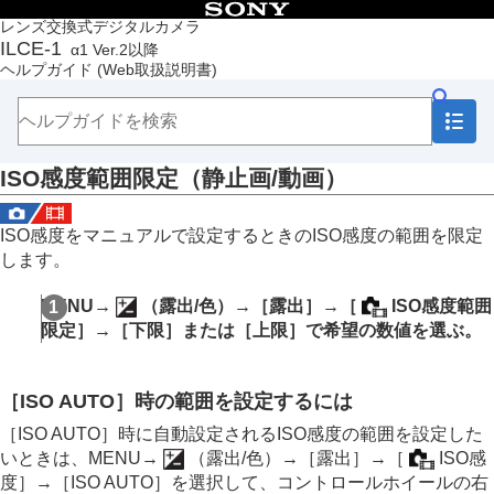
目次
レンズ交換式デジタルカメラ
ILCE-1
α1 Ver.2以降
トップページ
ヘルプガイド
(Web取扱説明書)
ヘルプガイドの使いかた
必ずお読みください
本体と付属品を確認する
各部の名称
ISO感度範囲限定
（静止画/動画）
本機の基本操作
準備/基本的な撮影
MENU一覧から機能を探す
ISO感度をマニュアルで設定するときのISO感度の範囲を限定
撮影機能を活用する
します。
この章の目次
撮影モードを選ぶ
MENU
→
（
露出/色
）→
［露出］
→
［
ISO感度範囲
フォーカス（ピント）を合わせる
限定］
→
［下限］
または
［上限］
で希望の数値を選ぶ。
顔/瞳AF
フォーカス機能を使う
露出/測光を調整する
［ISO AUTO］
時の範囲を設定するには
ISO感度を選ぶ
ISO感度
（静止画/動画）
［ISO AUTO］
時に自動設定されるISO感度の範囲を設定した
ISO感度範囲限定
（静止画/動画）
いときは、MENU→
（
露出/色
）→
［露出］
→
［
ISO感
ISO AUTO低速限界
度］
→
［ISO AUTO］
を選択して、コントロールホイールの右