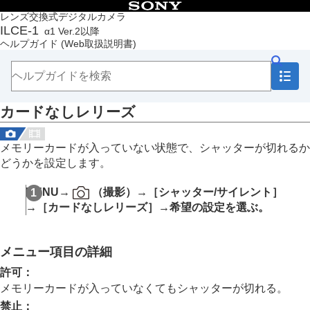
目次
レンズ交換式デジタルカメラ
ILCE-1
α1 Ver.2以降
トップページ
ヘルプガイド
(Web取扱説明書)
ヘルプガイドの使いかた
必ずお読みください
本体と付属品を確認する
各部の名称
カードなしレリーズ
本機の基本操作
準備/基本的な撮影
MENU一覧から機能を探す
メモリーカードが入っていない状態で、シャッターが切れるか
撮影機能を活用する
どうかを設定します。
この章の目次
撮影モードを選ぶ
MENU
→
（
撮影
）→
［シャッター/サイレント］
フォーカス（ピント）を合わせる
→
［カードなしレリーズ］
→希望の設定を選ぶ。
顔/瞳AF
フォーカス機能を使う
露出/測光を調整する
メニュー項目の詳細
ISO感度を選ぶ
ホワイトバランス
許可
：
画像に効果を加える
メモリーカードが入っていなくてもシャッターが切れる。
ドライブモードを使う（連写/セルフタイマー）
禁止
：