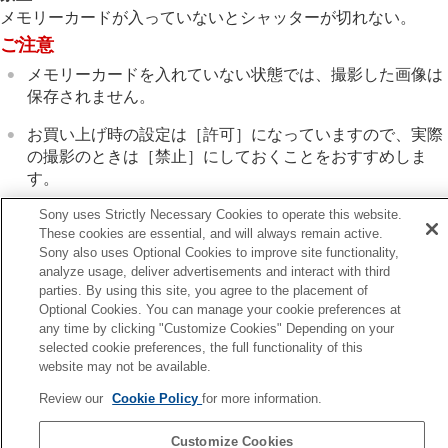
インターバル撮影機能
メモリーカードが入っていないとシャッターが切れない。
より高解像の静止画を撮影する
ご注意
画質や記録形式を設定する
タッチ機能を使う
メモリーカードを入れていない状態では、撮影した画像は
シャッターの設定
保存されません。
サイレントモード設定
（静止画/動画）
シャッター方式
お買い上げ時の設定は
［許可］
になっていますので、実際
電子シャッターを活用する
の撮影のときは
［禁止］
にしておくことをおすすめしま
撮影開始表示（静止画）
す。
撮影タイミング表示
（静止画）
Sony uses Strictly Necessary Cookies to operate this website.
レンズなしレリーズ
（静止画/動画）
These cookies are essential, and will always remain active.
カードなしレリーズ
Sony also uses Optional Cookies to improve site functionality,
フリッカーレス設定
analyze usage, deliver advertisements and interact with third
前へ
［フリッカーレス撮影］
と
［高分解シャッタ
parties. By using this site, you agree to the placement of
ンズなしレリーズ（静止画/動画）
ー］
の違い
Optional Cookies. You can manage your cookie preferences at
次へ
any time by clicking "Customize Cookies" Depending on your
ズームする
フリッカーレス設
selected cookie preferences, the full functionality of this
フラッシュを使う
TP1001347108
website may not be available.
手ブレを補正する
お使いのカメラの本体ソフトウェアがVer.2.00未満の場合は下記URLの
レンズ補正
（静止画/動画）
Review our
Cookie Policy
for more information.
ヘルプガイドをご覧ください。
ノイズリダクション
https://helpguide.sony.net/ilc/2040/v1/ja/index.html
撮影中の画面表示を設定する
Customize Cookies