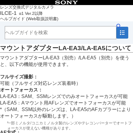
目次
レンズ交換式デジタルカメラ
ILCE-1
α1 Ver.2以降
トップページ
ヘルプガイド
(Web取扱説明書)
ヘルプガイドの使いかた
必ずお読みください
本体と付属品を確認する
各部の名称
マウントアダプターLA-EA3/LA-EA5について
本機の基本操作
準備/基本的な撮影
マウントアダプターLA-EA3（別売）/LA-EA5（別売）を使う
MENU一覧から機能を探す
と、以下の機能が使用できます。
撮影機能を活用する
カメラをカスタマイズする
フルサイズ撮影：
再生する
可能（フルサイズ対応レンズ装着時）
カメラの設定を変更する
オートフォーカス
：
スマートフォンでできること
LA-EA3：SAM、SSMレンズでのみオートフォーカスが可能
パソコンでできること
LA-EA5：Aマウント用AFレンズでオートフォーカスが可能
クラウドサービスを利用する
*（SAM、SSM以外のレンズは、LA-EA5のAFカプラーにより
資料
オートフォーカスが駆動します。）
マルチインターフェースシュー対応のオーディオ
アクセサリーについて
*
一部ミノルタ/コニカミノルタ製のレンズやテレコンバーターでオートフ
ォーカスが使えない機種があります。
縦位置グリップについて
AF方式
：