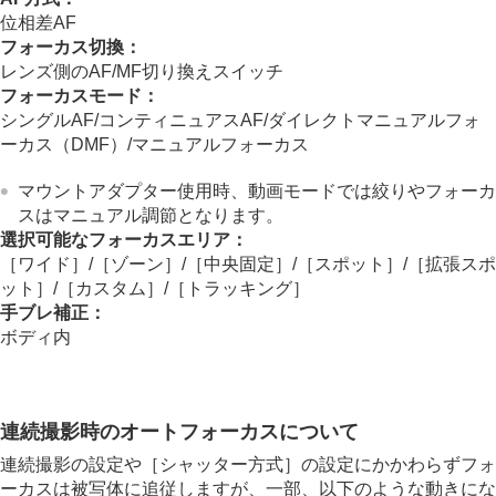
マウントアダプターについて
位相差AF
マウントアダプターについて
フォーカス切換：
マウントアダプターLA-EA3/LA-EA5について
レンズ側のAF/MF切り換えスイッチ
マウントアダプターLA-EA4について
フォーカスモード：
マルチバッテリーアダプターキットについて
シングルAF
/
コンティニュアスAF
/ダイレクトマニュアルフォ
バッテリーの使用時間と撮影可能枚数
ーカス（
DMF
）/
マニュアルフォーカス
静止画の記録可能枚数
動画の記録可能時間
マウントアダプター使用時、動画モードでは絞りやフォーカ
モニターに表示されるアイコン一覧
スはマニュアル調節となります。
初期値一覧
選択可能なフォーカスエリア：
主な仕様
［ワイド］
/
［ゾーン］
/
［中央固定］
/
［スポット］
/
［拡張スポ
商標について
ット］
/
［カスタム］
/
［トラッキング］
ライセンスについて
手ブレ補正
：
故障かな？と思ったら
ボディ内
連続撮影時のオートフォーカスについて
連続撮影の設定や
［シャッター方式］
の設定にかかわらずフォ
ーカスは被写体に追従しますが、一部、以下のような動きにな