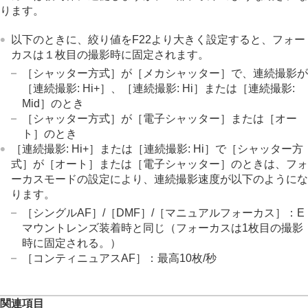
ります。
以下のときに、絞り値をF22より大きく設定すると、フォー
カスは１枚目の撮影時に固定されます。
［シャッター方式］
が
［メカシャッター］
で、連続撮影が
［連続撮影: Hi+］
、
［連続撮影: Hi］
または
［連続撮影:
Mid］
のとき
［シャッター方式］
が
［電子シャッター］
または
［オー
ト］
のとき
［連続撮影: Hi+］
または
［連続撮影: Hi］
で
［シャッター方
式］
が
［オート］
または
［電子シャッター］
のときは、フォ
ーカスモードの設定により、連続撮影速度が以下のようにな
ります。
［シングルAF］
/［DMF］/
［マニュアルフォーカス］
：E
マウントレンズ装着時と同じ（フォーカスは1枚目の撮影
時に固定される。）
［コンティニュアスAF］
：最高10枚/秒
関連項目