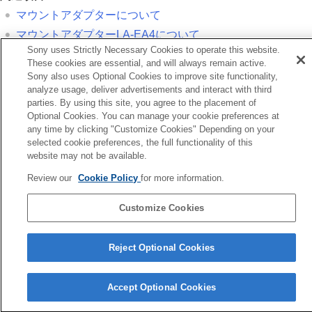
マウントアダプターについて
マウントアダプターLA-EA4について
Sony uses Strictly Necessary Cookies to operate this website.
These cookies are essential, and will always remain active.
前へ
Sony also uses Optional Cookies to improve site functionality,
ウントアダプターについて
analyze usage, deliver advertisements and interact with third
次へ
parties. By using this site, you agree to the placement of
マウントアダプターLA-EA4につ
Optional Cookies. You can manage your cookie preferences at
any time by clicking "Customize Cookies" Depending on your
TP1001326616
selected cookie preferences, the full functionality of this
お使いのカメラの本体ソフトウェアがVer.2.00未満の場合は下記URLの
website may not be available.
ヘルプガイドをご覧ください。
Review our
Cookie Policy
for more information.
https://helpguide.sony.net/ilc/2040/v1/ja/index.html
Customize Cookies
言語選択ページへ
5-060-285-03(2)
Reject Optional Cookies
Copyright 2024 Sony Corporation
Accept Optional Cookies