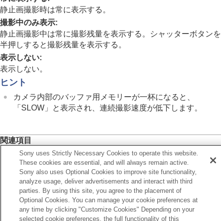
インターバル撮影機能
静止画撮影時は常に表示する。
より高解像の静止画を撮影する
撮影中のみ表示
:
画質や記録形式を設定する
タッチ機能を使う
静止画撮影中は常に撮影残量を表示する。シャッターボタンを
シャッターの設定
半押しすると撮影残量を表示する。
ズームする
表示しない
:
フラッシュを使う
表示しない。
手ブレを補正する
ヒント
レンズ補正
（静止画/動画）
ノイズリダクション
カメラ内部のバッファ用メモリーが一杯になると、
撮影中の画面表示を設定する
「SLOW」と表示され、連続撮影速度が低下します。
オートレビュー
（静止画）
撮影残量表示
（静止画）
グリッドライン表示
（静止画/動画）
関連項目
グリッドラインの種類
（静止画/動画）
Sony uses Strictly Necessary Cookies to operate this website.
連続撮影
ライブビュー表示設定
These cookies are essential, and will always remain active.
絞りプレビュー
Sony also uses Optional Cookies to improve site functionality,
撮影結果プレビュー
前へ
analyze usage, deliver advertisements and interact with third
ブライトモニタリング
ートレビュー（静止画）
parties. By using this site, you agree to the placement of
記録中の強調表示
Optional Cookies. You can manage your cookie preferences at
次へ
any time by clicking "Customize Cookies" Depending on your
マーカー表示
（静止画）
グリッドライン表示（静止画/動
selected cookie preferences, the full functionality of this
マーカー表示
（動画）