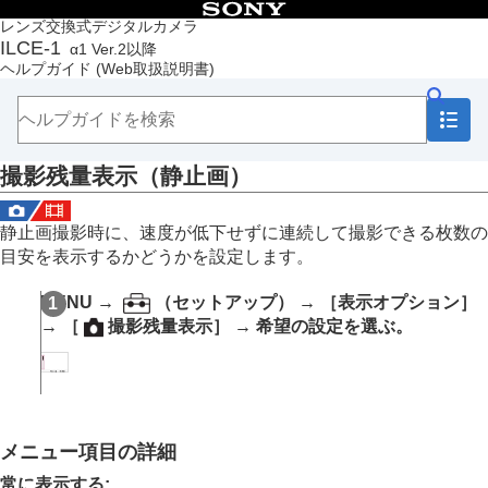
目次
レンズ交換式デジタルカメラ
ILCE-1
α1 Ver.2以降
トップページ
ヘルプガイド
(Web取扱説明書)
ヘルプガイドの使いかた
必ずお読みください
本体と付属品を確認する
各部の名称
撮影残量表示
（静止画）
本機の基本操作
準備/基本的な撮影
MENU一覧から機能を探す
静止画撮影時に、速度が低下せずに連続して撮影できる枚数の
撮影機能を活用する
目安を表示するかどうかを設定します。
この章の目次
撮影モードを選ぶ
MENU
→
（
セットアップ
） →
［表示オプション］
フォーカス（ピント）を合わせる
→
［
撮影残量表示］
→ 希望の設定を選ぶ。
顔/瞳AF
フォーカス機能を使う
露出/測光を調整する
ISO感度を選ぶ
ホワイトバランス
画像に効果を加える
メニュー項目の詳細
ドライブモードを使う（連写/セルフタイマー）
常に表示する
: