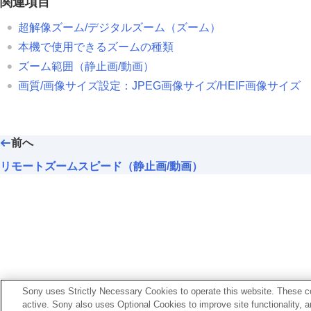
関連項目
ズームリング操作方向
超解像ズーム/デジタルズーム（ズーム）
フラッシュを使う
本機で使用できるズームの種類
手ブレを補正する
ズーム範囲
（静止画/動画）
レンズ補正
（静止画/動画）
画質/画像サイズ設定
：
JPEG画像サイズ
/
HEIF画像サイズ
ノイズリダクション
撮影中の画面表示を設定する
動画の音声を記録する
前へ
動画を撮影しながら静止画を切り出す
TC/UB設定
リモートズームスピード（静止画/動画）
外部RAWレコーダーにRAW動画を出力す
画像と音声をライブ配信する
カメラをカスタマイズする
再生する
カメラの設定を変更する
スマートフォンでできること
お使いのカメラの本体ソフトウェアがVer.2.00未満
Sony uses Strictly Necessary Cookies to operate this website. These co
パソコンでできること
active. Sony also uses Optional Cookies to improve site functionality, 