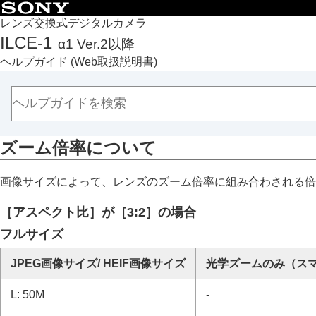
目次
レンズ交換式デジタルカメラ
ILCE-1
α1 Ver.2以降
トップページ
ヘルプガイド
(Web取扱説明書)
ヘルプガイドの使いかた
必ずお読みください
本体と付属品を確認する
各部の名称
ズーム倍率について
本機の基本操作
準備/基本的な撮影
画像サイズによって、レンズのズーム倍率に組み合わされる倍
MENU一覧から機能を探す
撮影機能を活用する
［アスペクト比］
が［3:2］の場合
この章の目次
フルサイズ
撮影モードを選ぶ
フォーカス（ピント）を合わせる
JPEG画像サイズ
/
HEIF画像サイズ
光学ズームのみ
（ス
顔/瞳AF
L: 50M
-
フォーカス機能を使う