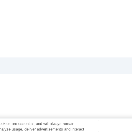
る
の場合は下記URLのヘルプガイドをご覧ください。
okies are essential, and will always remain
analyze usage, deliver advertisements and interact