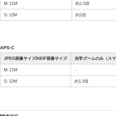
露出/測光を調整する
M: 21M
約1.5倍
ISO感度を選ぶ
S: 12M
約2倍
ホワイトバランス
画像に効果を加える
ドライブモードを使う（連写/セルフタイ
インターバル撮影機能
より高解像の静止画を撮影する
APS-C
画質や記録形式を設定する
タッチ機能を使う
JPEG画像サイズ
/
HEIF画像サイズ
光学ズームのみ
（スマ
シャッターの設定
M: 21M
-
ズームする
本機で使用できるズームの種類
S: 12M
約1.3倍
超解像ズーム/デジタルズーム（ズー
ズーム範囲
（静止画/動画）
カスタムキーズームスピード
（静止画
リモートズームスピード
（静止画/動
ズーム倍率について