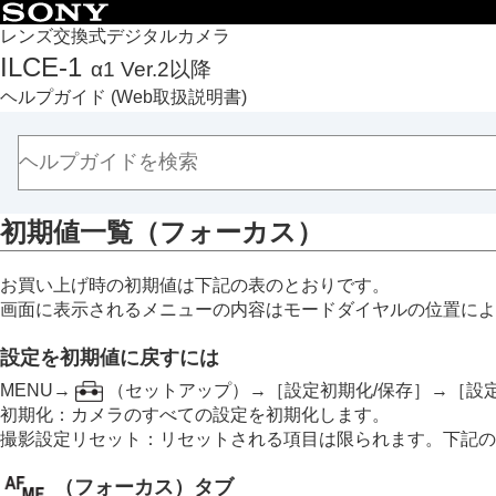
目次
レンズ交換式デジタルカメラ
ILCE-1
α1 Ver.2以降
トップページ
ヘルプガイド
(Web取扱説明書)
ヘルプガイドの使いかた
必ずお読みください
本体と付属品を確認する
各部の名称
初期値一覧（
フォーカス
）
本機の基本操作
準備/基本的な撮影
お買い上げ時の初期値は下記の表のとおりです。
MENU一覧から機能を探す
画面に表示されるメニューの内容はモードダイヤルの位置によ
撮影機能を活用する
カメラをカスタマイズする
設定を初期値に戻すには
再生する
MENU→
（
セットアップ
）→
［設定初期化/保存］
→
［設
カメラの設定を変更する
初期化
：カメラのすべての設定を初期化します。
撮影設定リセット
：リセットされる項目は限られます。下記の
スマートフォンでできること
パソコンでできること
（
フォーカス
）タブ