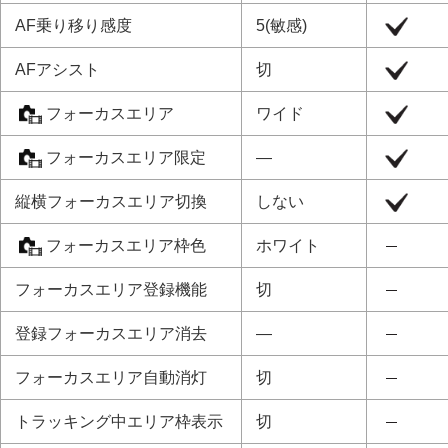
初期値一覧（
マイメニュー
）
AF乗り移り感度
5(敏感)
主な仕様
AFアシスト
切
商標について
ライセンスについて
フォーカスエリア
ワイド
故障かな？と思ったら
フォーカスエリア限定
―
縦横フォーカスエリア切換
しない
フォーカスエリア枠色
ホワイト
フォーカスエリア登録機能
切
登録フォーカスエリア消去
―
フォーカスエリア自動消灯
切
トラッキング中エリア枠表示
切