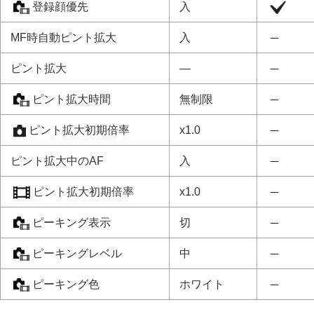
登録顔優先
入
MF時自動ピント拡大
入
ピント拡大
―
ピント拡大時間
無制限
ピント拡大初期倍率
x1.0
ピント拡大中のAF
入
ピント拡大初期倍率
x1.0
ピーキング表示
切
ピーキングレベル
中
ピーキング色
ホワイト