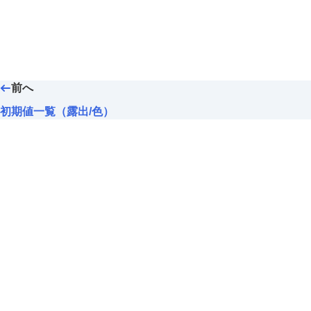
前へ
初期値一覧（露出/色）