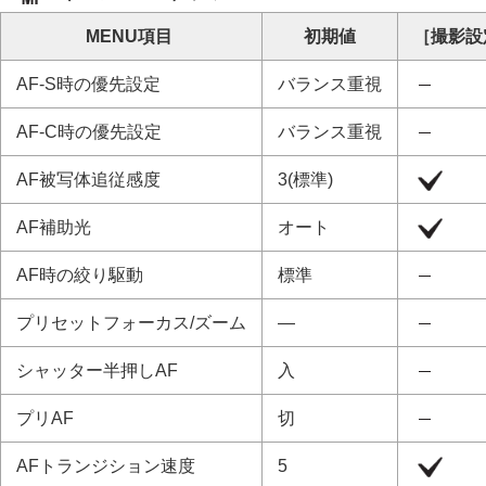
クラウドサービスを利用する
資料
MENU項目
初期値
［撮影設
マルチインターフェースシュー対応のオ
AF-S時の優先設定
バランス重視
縦位置グリップについて
マウントアダプターについて
AF-C時の優先設定
バランス重視
マルチバッテリーアダプターキットにつ
AF被写体追従感度
3(標準)
バッテリーの使用時間と撮影可能枚数
静止画の記録可能枚数
AF補助光
オート
動画の記録可能時間
モニターに表示されるアイコン一覧
AF時の絞り駆動
標準
初期値一覧
プリセットフォーカス/ズーム
―
初期値一覧（
撮影
）
初期値一覧（
露出/色
）
シャッター半押しAF
入
初期値一覧（
フォーカス
）
初期値一覧（
再生
）
プリAF
切
初期値一覧（
ネットワーク
）
AFトランジション速度
5
初期値一覧（
セットアップ
）