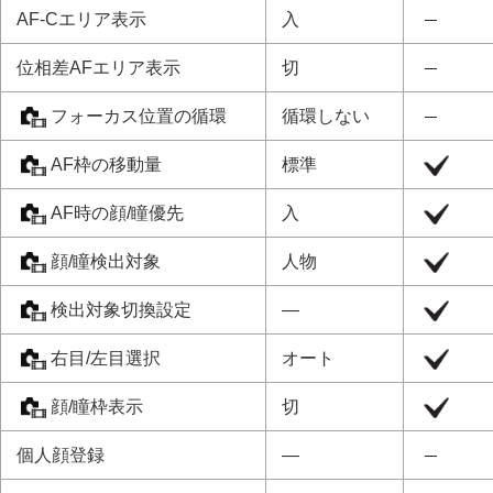
AF-Cエリア表示
入
位相差AFエリア表示
切
フォーカス位置の循環
循環しない
AF枠の移動量
標準
AF時の顔/瞳優先
入
顔/瞳検出対象
人物
検出対象切換設定
―
右目/左目選択
オート
顔/瞳枠表示
切
個人顔登録
―